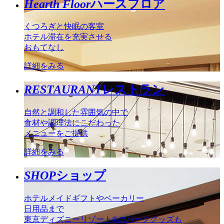
Hearth Floor
ハースフロア
くつろぎと快眠の客室
ホテル滞在を充実させる
おもてなし
詳細をみる
RESTAURANT
レストラン
自然と調和した雰囲気の中で
食材や調理法にこだわった
メニューをご提供
詳細をみる
SHOP
ショップ
ホテルメイドギフトやベーカリー
日用品まで
東京ディズニーリゾート®のパークグッズも