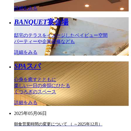
詳細をみる
BANQUET
宴会場
邸宅のテラスをイメージしたベイビュー空間
パーティーや企業研修なども
詳細をみる
SPA
スパ
心身を癒すとともに
楽しい一日の余韻にひたる
くつろぎのスペース
詳細をみる
2025年05月06日
朝食営業時間の変更について （ ～2025年12月）