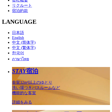
会社概要
リクルート
宿泊約款
LANGUAGE
日本語
English
中文 (简体字)
中文 (繁体字)
한국어
ภาษาไทย
STAY
宿泊
全室32m²以上のゆとり
洗い場つきバスルームなど
機能的な客室
詳細をみる