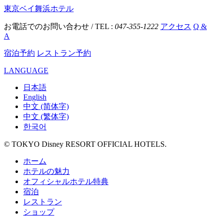
東京ベイ舞浜ホテル
お電話でのお問い合わせ / TEL :
047-355-1222
アクセス
Q &
A
宿泊予約
レストラン予約
LANGUAGE
日本語
English
中文 (简体字)
中文 (繁体字)
한국어
© TOKYO Disney RESORT OFFICIAL HOTELS.
ホーム
ホテルの魅力
オフィシャルホテル特典
宿泊
レストラン
ショップ