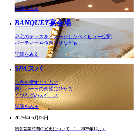
詳細をみる
BANQUET
宴会場
邸宅のテラスをイメージしたベイビュー空間
パーティーや企業研修なども
詳細をみる
SPA
スパ
心身を癒すとともに
楽しい一日の余韻にひたる
くつろぎのスペース
詳細をみる
2025年05月06日
朝食営業時間の変更について （ ～2025年12月）