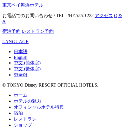
東京ベイ舞浜ホテル
お電話でのお問い合わせ / TEL :
047-355-1222
アクセス
Q &
A
宿泊予約
レストラン予約
LANGUAGE
日本語
English
中文 (简体字)
中文 (繁体字)
한국어
© TOKYO Disney RESORT OFFICIAL HOTELS.
ホーム
ホテルの魅力
オフィシャルホテル特典
宿泊
レストラン
ショップ