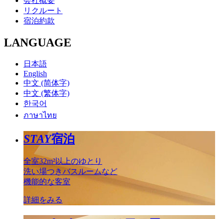
会社概要
リクルート
宿泊約款
LANGUAGE
日本語
English
中文 (简体字)
中文 (繁体字)
한국어
ภาษาไทย
STAY
宿泊
全室32m²以上のゆとり
洗い場つきバスルームなど
機能的な客室
詳細をみる