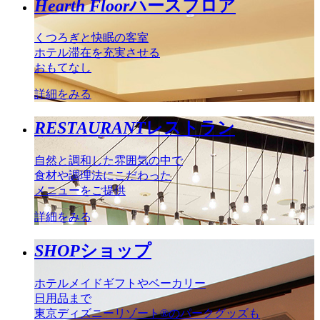
Hearth Floor
ハースフロア
くつろぎと快眠の客室
ホテル滞在を充実させる
おもてなし
詳細をみる
RESTAURANT
レストラン
自然と調和した雰囲気の中で
食材や調理法にこだわった
メニューをご提供
詳細をみる
SHOP
ショップ
ホテルメイドギフトやベーカリー
日用品まで
東京ディズニーリゾート®のパークグッズも