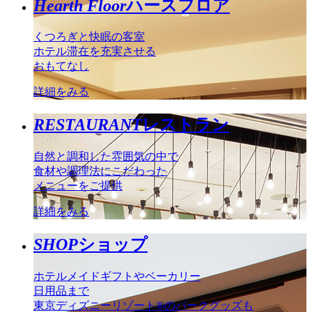
Hearth Floor
ハースフロア
くつろぎと快眠の客室
ホテル滞在を充実させる
おもてなし
詳細をみる
RESTAURANT
レストラン
自然と調和した雰囲気の中で
食材や調理法にこだわった
メニューをご提供
詳細をみる
SHOP
ショップ
ホテルメイドギフトやベーカリー
日用品まで
東京ディズニーリゾート®のパークグッズも