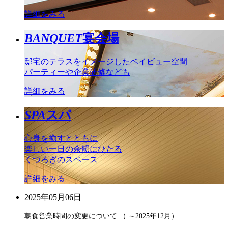
詳細をみる
BANQUET
宴会場
邸宅のテラスをイメージしたベイビュー空間
パーティーや企業研修なども
詳細をみる
SPA
スパ
心身を癒すとともに
楽しい一日の余韻にひたる
くつろぎのスペース
詳細をみる
2025年05月06日
朝食営業時間の変更について （ ～2025年12月）