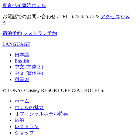
東京ベイ舞浜ホテル
お電話でのお問い合わせ / TEL :
047-355-1222
アクセス
Q &
A
宿泊予約
レストラン予約
LANGUAGE
日本語
English
中文 (简体字)
中文 (繁体字)
한국어
© TOKYO Disney RESORT OFFICIAL HOTELS.
ホーム
ホテルの魅力
オフィシャルホテル特典
宿泊
レストラン
ショップ