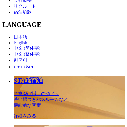
会社概要
リクルート
宿泊約款
LANGUAGE
日本語
English
中文 (简体字)
中文 (繁体字)
한국어
ภาษาไทย
STAY
宿泊
全室32m²以上のゆとり
洗い場つきバスルームなど
機能的な客室
詳細をみる