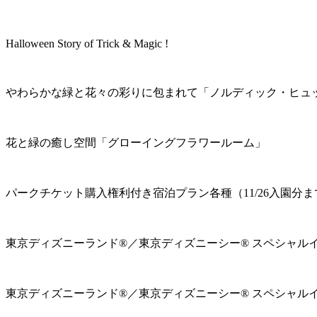
Halloween Story of Trick & Magic !
やわらかな緑と花々の彩りに包まれて「ノルディック・ヒュ
花と緑の癒し空間「グローイングフラワールーム」
パークチケット購入権利付き宿泊プラン各種（11/26入園分ま
東京ディズニーランド®／東京ディズニーシー® スペシャル
東京ディズニーランド®／東京ディズニーシー® スペシャル