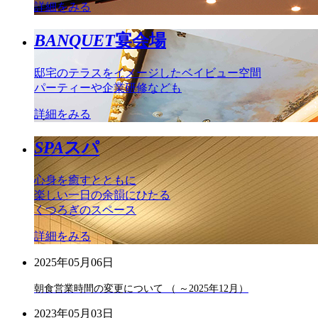
詳細をみる
BANQUET
宴会場
邸宅のテラスをイメージしたベイビュー空間
パーティーや企業研修なども
詳細をみる
SPA
スパ
心身を癒すとともに
楽しい一日の余韻にひたる
くつろぎのスペース
詳細をみる
2025年05月06日
朝食営業時間の変更について （ ～2025年12月）
2023年05月03日