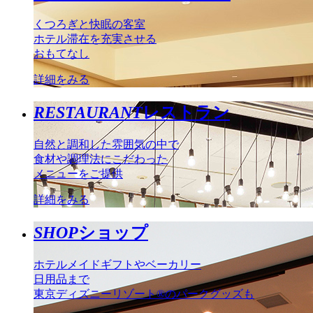
くつろぎと快眠の客室
ホテル滞在を充実させる
おもてなし
詳細をみる
RESTAURANT
レストラン
自然と調和した雰囲気の中で
食材や調理法にこだわった
メニューをご提供
詳細をみる
SHOP
ショップ
ホテルメイドギフトやベーカリー
日用品まで
東京ディズニーリゾート®のパークグッズも