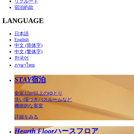
リクルート
宿泊約款
LANGUAGE
日本語
English
中文 (简体字)
中文 (繁体字)
한국어
ภาษาไทย
STAY
宿泊
全室32m²以上のゆとり
洗い場つきバスルームなど
機能的な客室
詳細をみる
Hearth Floor
ハースフロア