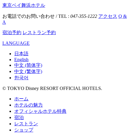
東京ベイ舞浜ホテル
お電話でのお問い合わせ / TEL :
047-355-1222
アクセス
Q &
A
宿泊予約
レストラン予約
LANGUAGE
日本語
English
中文 (简体字)
中文 (繁体字)
한국어
© TOKYO Disney RESORT OFFICIAL HOTELS.
ホーム
ホテルの魅力
オフィシャルホテル特典
宿泊
レストラン
ショップ