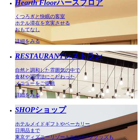
Hearth Floor
ハースフロア
くつろぎと快眠の客室
ホテル滞在を充実させる
おもてなし
詳細をみる
RESTAURANT
レストラン
自然と調和した雰囲気の中で
食材や調理法にこだわった
メニューをご提供
詳細をみる
SHOP
ショップ
ホテルメイドギフトやベーカリー
日用品まで
東京ディズニーリゾート®のパークグッズも