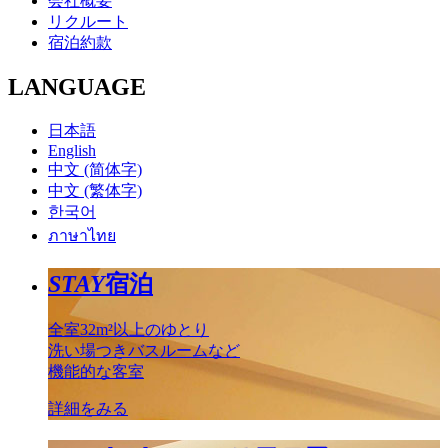
会社概要
リクルート
宿泊約款
LANGUAGE
日本語
English
中文 (简体字)
中文 (繁体字)
한국어
ภาษาไทย
STAY
宿泊
全室32m²以上のゆとり
洗い場つきバスルームなど
機能的な客室
詳細をみる