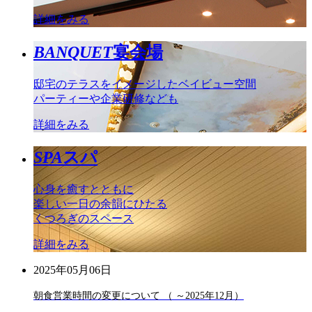
詳細をみる
BANQUET
宴会場
邸宅のテラスをイメージしたベイビュー空間
パーティーや企業研修なども
詳細をみる
SPA
スパ
心身を癒すとともに
楽しい一日の余韻にひたる
くつろぎのスペース
詳細をみる
2025年05月06日
朝食営業時間の変更について （ ～2025年12月）