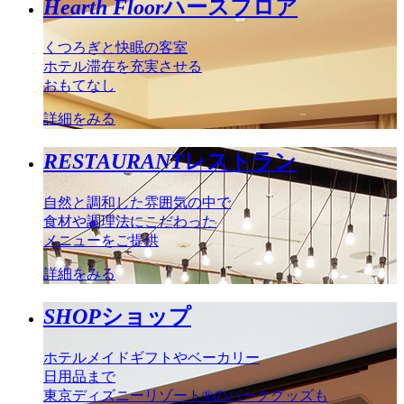
Hearth Floor
ハースフロア
くつろぎと快眠の客室
ホテル滞在を充実させる
おもてなし
詳細をみる
RESTAURANT
レストラン
自然と調和した雰囲気の中で
食材や調理法にこだわった
メニューをご提供
詳細をみる
SHOP
ショップ
ホテルメイドギフトやベーカリー
日用品まで
東京ディズニーリゾート®のパークグッズも