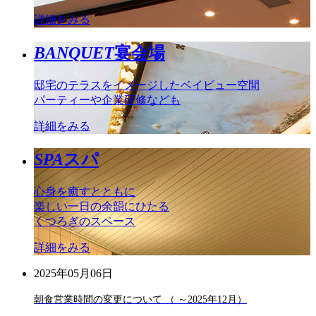
詳細をみる
BANQUET
宴会場
邸宅のテラスをイメージしたベイビュー空間
パーティーや企業研修なども
詳細をみる
SPA
スパ
心身を癒すとともに
楽しい一日の余韻にひたる
くつろぎのスペース
詳細をみる
2025年05月06日
朝食営業時間の変更について （ ～2025年12月）