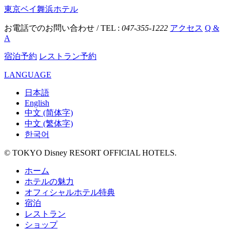
東京ベイ舞浜ホテル
お電話でのお問い合わせ / TEL :
047-355-1222
アクセス
Q &
A
宿泊予約
レストラン予約
LANGUAGE
日本語
English
中文 (简体字)
中文 (繁体字)
한국어
© TOKYO Disney RESORT OFFICIAL HOTELS.
ホーム
ホテルの魅力
オフィシャルホテル特典
宿泊
レストラン
ショップ