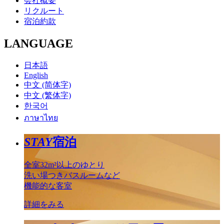
会社概要
リクルート
宿泊約款
LANGUAGE
日本語
English
中文 (简体字)
中文 (繁体字)
한국어
ภาษาไทย
STAY
宿泊
全室32m²以上のゆとり
洗い場つきバスルームなど
機能的な客室
詳細をみる