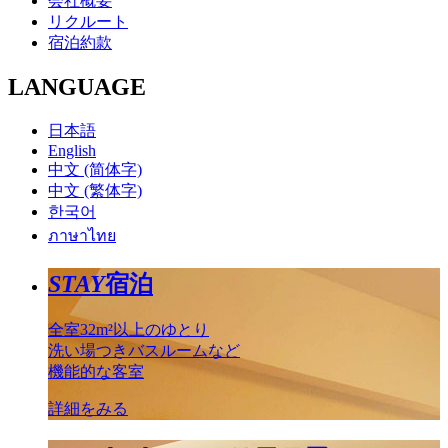
会社概要
リクルート
宿泊約款
LANGUAGE
日本語
English
中文 (简体字)
中文 (繁体字)
한국어
ภาษาไทย
STAY
宿泊
全室32m²以上のゆとり
洗い場つきバスルームなど
機能的な客室
詳細をみる