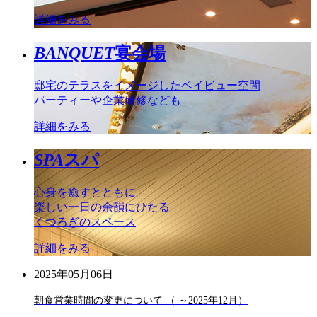
詳細をみる
BANQUET
宴会場
邸宅のテラスをイメージしたベイビュー空間
パーティーや企業研修なども
詳細をみる
SPA
スパ
心身を癒すとともに
楽しい一日の余韻にひたる
くつろぎのスペース
詳細をみる
2025年05月06日
朝食営業時間の変更について （ ～2025年12月）