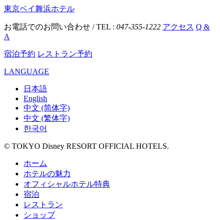
東京ベイ舞浜ホテル
お電話でのお問い合わせ / TEL :
047-355-1222
アクセス
Q &
A
宿泊予約
レストラン予約
LANGUAGE
日本語
English
中文 (简体字)
中文 (繁体字)
한국어
© TOKYO Disney RESORT OFFICIAL HOTELS.
ホーム
ホテルの魅力
オフィシャルホテル特典
宿泊
レストラン
ショップ