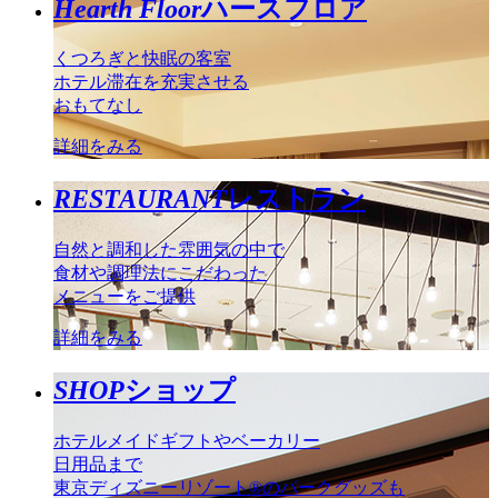
Hearth Floor
ハースフロア
くつろぎと快眠の客室
ホテル滞在を充実させる
おもてなし
詳細をみる
RESTAURANT
レストラン
自然と調和した雰囲気の中で
食材や調理法にこだわった
メニューをご提供
詳細をみる
SHOP
ショップ
ホテルメイドギフトやベーカリー
日用品まで
東京ディズニーリゾート®のパークグッズも