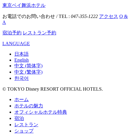
東京ベイ舞浜ホテル
お電話でのお問い合わせ / TEL :
047-355-1222
アクセス
Q &
A
宿泊予約
レストラン予約
LANGUAGE
日本語
English
中文 (简体字)
中文 (繁体字)
한국어
© TOKYO Disney RESORT OFFICIAL HOTELS.
ホーム
ホテルの魅力
オフィシャルホテル特典
宿泊
レストラン
ショップ