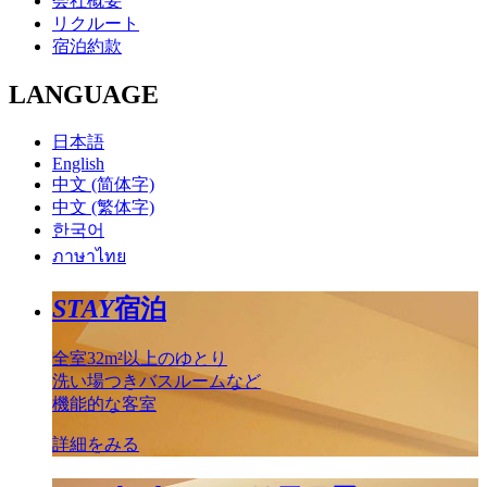
会社概要
リクルート
宿泊約款
LANGUAGE
日本語
English
中文 (简体字)
中文 (繁体字)
한국어
ภาษาไทย
STAY
宿泊
全室32m²以上のゆとり
洗い場つきバスルームなど
機能的な客室
詳細をみる