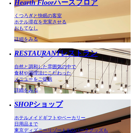
Hearth Floor
ハースフロア
くつろぎと快眠の客室
ホテル滞在を充実させる
おもてなし
詳細をみる
RESTAURANT
レストラン
自然と調和した雰囲気の中で
食材や調理法にこだわった
メニューをご提供
詳細をみる
SHOP
ショップ
ホテルメイドギフトやベーカリー
日用品まで
東京ディズニーリゾート®のパークグッズも