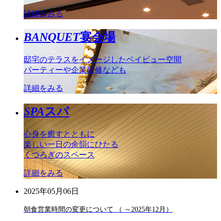
詳細をみる
BANQUET
宴会場
邸宅のテラスをイメージしたベイビュー空間
パーティーや企業研修なども
詳細をみる
SPA
スパ
心身を癒すとともに
楽しい一日の余韻にひたる
くつろぎのスペース
詳細をみる
2025年05月06日
朝食営業時間の変更について （ ～2025年12月）