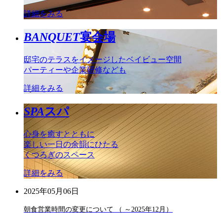
詳細をみる
BANQUET
宴会場
邸宅のテラスをイメージしたベイビュー空間
パーティーや企業研修なども
詳細をみる
SPA
スパ
心身を癒すとともに
楽しい一日の余韻にひたる
くつろぎのスペース
詳細をみる
2025年05月06日
朝食営業時間の変更について （ ～2025年12月）