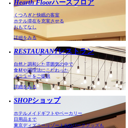
Hearth Floor
ハースフロア
くつろぎと快眠の客室
ホテル滞在を充実させる
おもてなし
詳細をみる
RESTAURANT
レストラン
自然と調和した雰囲気の中で
食材や調理法にこだわった
メニューをご提供
詳細をみる
SHOP
ショップ
ホテルメイドギフトやベーカリー
日用品まで
東京ディズニーリゾート®のパークグッズも