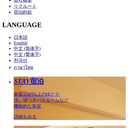
会社概要
リクルート
宿泊約款
LANGUAGE
日本語
English
中文 (简体字)
中文 (繁体字)
한국어
ภาษาไทย
STAY
宿泊
全室32m²以上のゆとり
洗い場つきバスルームなど
機能的な客室
詳細をみる