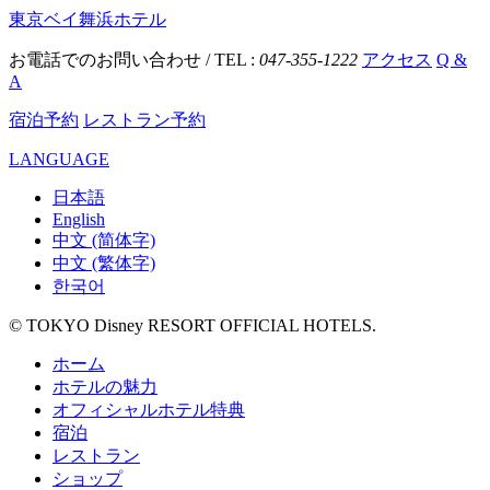
東京ベイ舞浜ホテル
お電話でのお問い合わせ / TEL :
047-355-1222
アクセス
Q &
A
宿泊予約
レストラン予約
LANGUAGE
日本語
English
中文 (简体字)
中文 (繁体字)
한국어
© TOKYO Disney RESORT OFFICIAL HOTELS.
ホーム
ホテルの魅力
オフィシャルホテル特典
宿泊
レストラン
ショップ