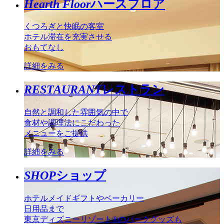
Hearth Floor
ハースフロア
くつろぎと快眠の客室
ホテル滞在を充実させる
おもてなし
詳細をみる
RESTAURANT
レストラン
自然と調和した雰囲気の中で
食材や調理法にこだわった
メニューをご提供
詳細をみる
SHOP
ショップ
ホテルメイドギフトやベーカリー
日用品まで
東京ディズニーリゾート®のパークグッズも