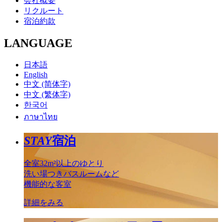
会社概要
リクルート
宿泊約款
LANGUAGE
日本語
English
中文 (简体字)
中文 (繁体字)
한국어
ภาษาไทย
STAY
宿泊
全室32m²以上のゆとり
洗い場つきバスルームなど
機能的な客室
詳細をみる