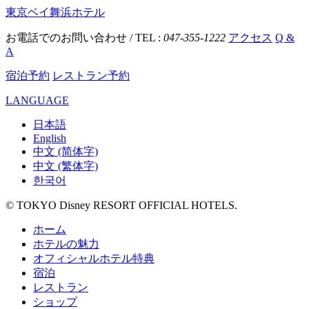
東京ベイ舞浜ホテル
お電話でのお問い合わせ / TEL :
047-355-1222
アクセス
Q &
A
宿泊予約
レストラン予約
LANGUAGE
日本語
English
中文 (简体字)
中文 (繁体字)
한국어
© TOKYO Disney RESORT OFFICIAL HOTELS.
ホーム
ホテルの魅力
オフィシャルホテル特典
宿泊
レストラン
ショップ