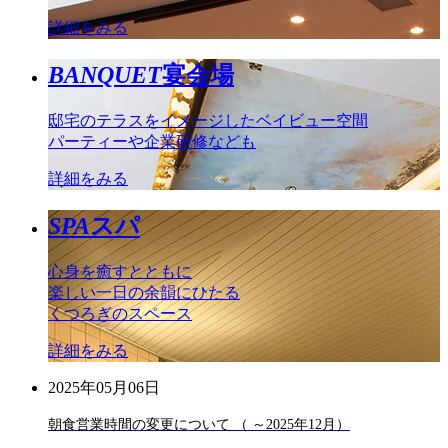
詳細をみる
BANQUET
宴会場
邸宅のテラスをイメージしたベイビュー空間
パーティーや企業研修なども
詳細をみる
SPA
スパ
心身を癒すとともに
楽しい一日の余韻にひたる
くつろぎのスペース
詳細をみる
2025年05月06日
朝食営業時間の変更について （ ～2025年12月）