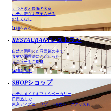
くつろぎと快眠の客室
ホテル滞在を充実させる
おもてなし
詳細をみる
RESTAURANT
レストラン
自然と調和した雰囲気の中で
食材や調理法にこだわった
メニューをご提供
詳細をみる
SHOP
ショップ
ホテルメイドギフトやベーカリー
日用品まで
東京ディズニーリゾート®のパークグッズも