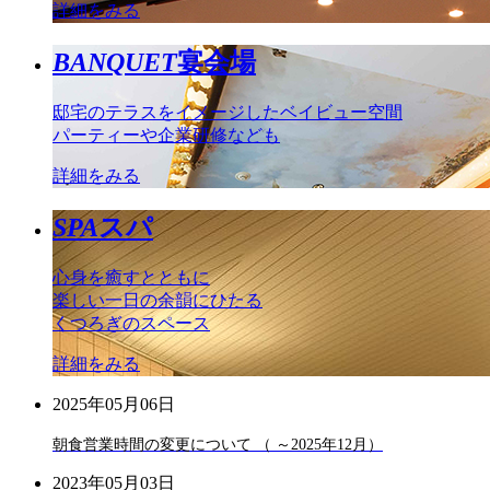
詳細をみる
BANQUET
宴会場
邸宅のテラスをイメージしたベイビュー空間
パーティーや企業研修なども
詳細をみる
SPA
スパ
心身を癒すとともに
楽しい一日の余韻にひたる
くつろぎのスペース
詳細をみる
2025年05月06日
朝食営業時間の変更について （ ～2025年12月）
2023年05月03日