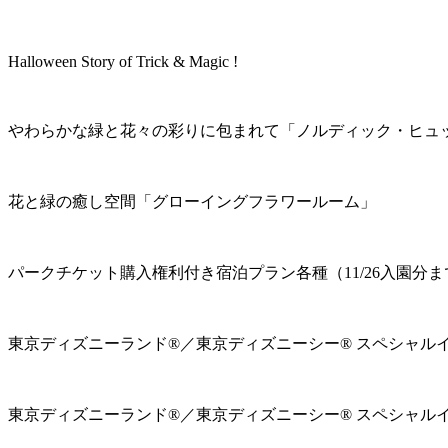
Halloween Story of Trick & Magic !
やわらかな緑と花々の彩りに包まれて「ノルディック・ヒュ
花と緑の癒し空間「グローイングフラワールーム」
パークチケット購入権利付き宿泊プラン各種（11/26入園分ま
東京ディズニーランド®／東京ディズニーシー® スペシャル
東京ディズニーランド®／東京ディズニーシー® スペシャル