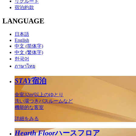
リクルート
宿泊約款
LANGUAGE
日本語
English
中文 (简体字)
中文 (繁体字)
한국어
ภาษาไทย
STAY
宿泊
全室32m²以上のゆとり
洗い場つきバスルームなど
機能的な客室
詳細をみる
Hearth Floor
ハースフロア