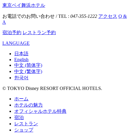
東京ベイ舞浜ホテル
お電話でのお問い合わせ / TEL :
047-355-1222
アクセス
Q &
A
宿泊予約
レストラン予約
LANGUAGE
日本語
English
中文 (简体字)
中文 (繁体字)
한국어
© TOKYO Disney RESORT OFFICIAL HOTELS.
ホーム
ホテルの魅力
オフィシャルホテル特典
宿泊
レストラン
ショップ