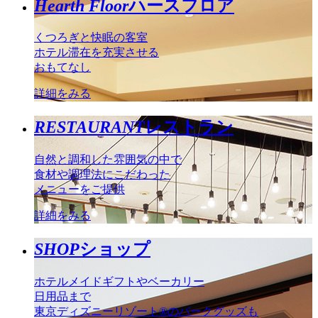
Hearth Floor
ハースフロア
くつろぎと快眠の客室
ホテル滞在を充実させる
おもてなし
詳細をみる
RESTAURANT
レストラン
自然と調和した雰囲気の中で
食材や調理法にこだわった
メニューをご提供
詳細をみる
SHOP
ショップ
ホテルメイドギフトやベーカリー
日用品まで
東京ディズニーリゾート®のパークグッズも