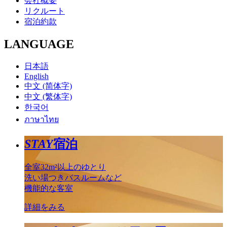
会社概要
リクルート
宿泊約款
LANGUAGE
日本語
English
中文 (简体字)
中文 (繁体字)
한국어
ภาษาไทย
STAY
宿泊
全室32m²以上のゆとり
洗い場つきバスルームなど
機能的な客室
詳細をみる