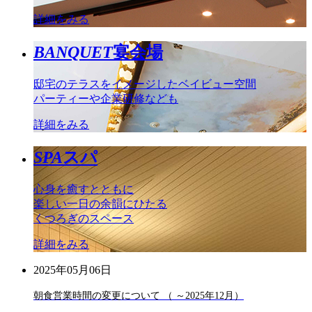
詳細をみる
BANQUET
宴会場
邸宅のテラスをイメージしたベイビュー空間
パーティーや企業研修なども
詳細をみる
SPA
スパ
心身を癒すとともに
楽しい一日の余韻にひたる
くつろぎのスペース
詳細をみる
2025年05月06日
朝食営業時間の変更について （ ～2025年12月）