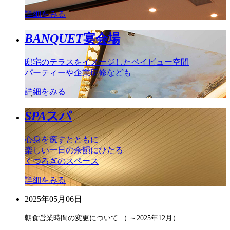
詳細をみる
BANQUET
宴会場
邸宅のテラスをイメージしたベイビュー空間
パーティーや企業研修なども
詳細をみる
SPA
スパ
心身を癒すとともに
楽しい一日の余韻にひたる
くつろぎのスペース
詳細をみる
2025年05月06日
朝食営業時間の変更について （ ～2025年12月）