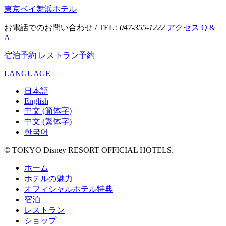
東京ベイ舞浜ホテル
お電話でのお問い合わせ / TEL :
047-355-1222
アクセス
Q &
A
宿泊予約
レストラン予約
LANGUAGE
日本語
English
中文 (简体字)
中文 (繁体字)
한국어
© TOKYO Disney RESORT OFFICIAL HOTELS.
ホーム
ホテルの魅力
オフィシャルホテル特典
宿泊
レストラン
ショップ