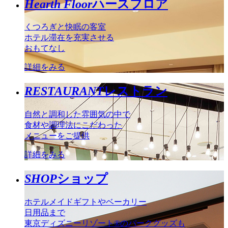
Hearth Floor
ハースフロア
くつろぎと快眠の客室
ホテル滞在を充実させる
おもてなし
詳細をみる
RESTAURANT
レストラン
自然と調和した雰囲気の中で
食材や調理法にこだわった
メニューをご提供
詳細をみる
SHOP
ショップ
ホテルメイドギフトやベーカリー
日用品まで
東京ディズニーリゾート®のパークグッズも