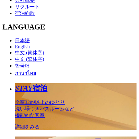
会社概要
リクルート
宿泊約款
LANGUAGE
日本語
English
中文 (简体字)
中文 (繁体字)
한국어
ภาษาไทย
STAY
宿泊
全室32m²以上のゆとり
洗い場つきバスルームなど
機能的な客室
詳細をみる