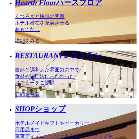
Hearth Floor
ハースフロア
くつろぎと快眠の客室
ホテル滞在を充実させる
おもてなし
詳細をみる
RESTAURANT
レストラン
自然と調和した雰囲気の中で
食材や調理法にこだわった
メニューをご提供
詳細をみる
SHOP
ショップ
ホテルメイドギフトやベーカリー
日用品まで
東京ディズニーリゾート®のパークグッズも