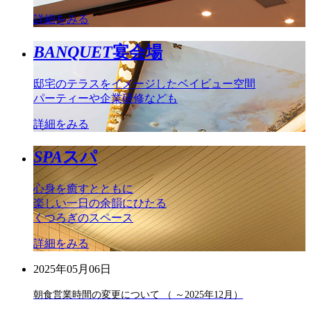
詳細をみる
BANQUET
宴会場
邸宅のテラスをイメージしたベイビュー空間
パーティーや企業研修なども
詳細をみる
SPA
スパ
心身を癒すとともに
楽しい一日の余韻にひたる
くつろぎのスペース
詳細をみる
2025年05月06日
朝食営業時間の変更について （ ～2025年12月）