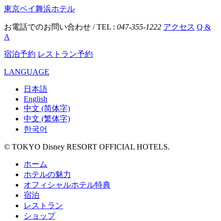
東京ベイ舞浜ホテル
お電話でのお問い合わせ / TEL :
047-355-1222
アクセス
Q &
A
宿泊予約
レストラン予約
LANGUAGE
日本語
English
中文 (简体字)
中文 (繁体字)
한국어
© TOKYO Disney RESORT OFFICIAL HOTELS.
ホーム
ホテルの魅力
オフィシャルホテル特典
宿泊
レストラン
ショップ