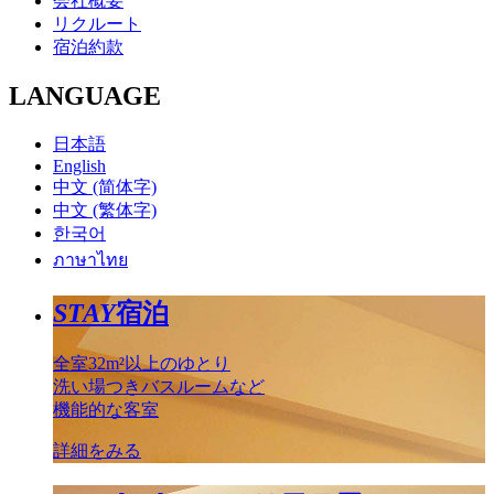
会社概要
リクルート
宿泊約款
LANGUAGE
日本語
English
中文 (简体字)
中文 (繁体字)
한국어
ภาษาไทย
STAY
宿泊
全室32m²以上のゆとり
洗い場つきバスルームなど
機能的な客室
詳細をみる