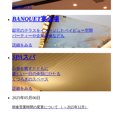
詳細をみる
BANQUET
宴会場
邸宅のテラスをイメージしたベイビュー空間
パーティーや企業研修なども
詳細をみる
SPA
スパ
心身を癒すとともに
楽しい一日の余韻にひたる
くつろぎのスペース
詳細をみる
2025年05月06日
朝食営業時間の変更について （ ～2025年12月）