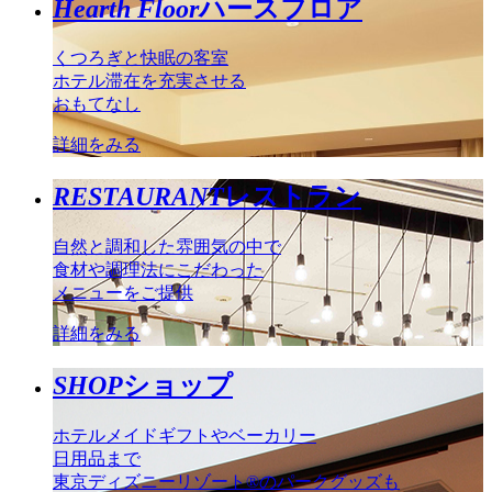
Hearth Floor
ハースフロア
くつろぎと快眠の客室
ホテル滞在を充実させる
おもてなし
詳細をみる
RESTAURANT
レストラン
自然と調和した雰囲気の中で
食材や調理法にこだわった
メニューをご提供
詳細をみる
SHOP
ショップ
ホテルメイドギフトやベーカリー
日用品まで
東京ディズニーリゾート®のパークグッズも