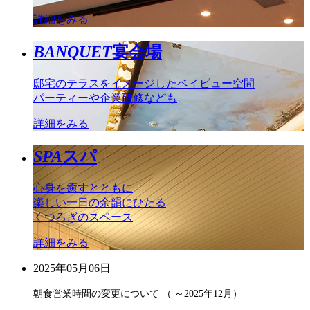
詳細をみる
BANQUET
宴会場
邸宅のテラスをイメージしたベイビュー空間
パーティーや企業研修なども
詳細をみる
SPA
スパ
心身を癒すとともに
楽しい一日の余韻にひたる
くつろぎのスペース
詳細をみる
2025年05月06日
朝食営業時間の変更について （ ～2025年12月）