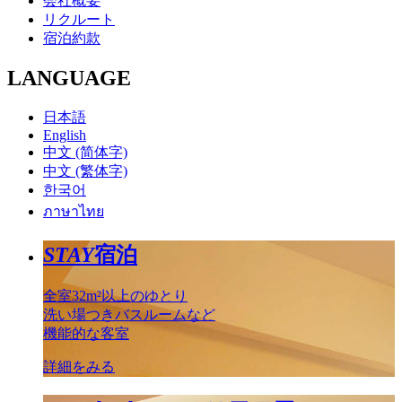
会社概要
リクルート
宿泊約款
LANGUAGE
日本語
English
中文 (简体字)
中文 (繁体字)
한국어
ภาษาไทย
STAY
宿泊
全室32m²以上のゆとり
洗い場つきバスルームなど
機能的な客室
詳細をみる