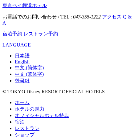
東京ベイ舞浜ホテル
お電話でのお問い合わせ / TEL :
047-355-1222
アクセス
Q &
A
宿泊予約
レストラン予約
LANGUAGE
日本語
English
中文 (简体字)
中文 (繁体字)
한국어
© TOKYO Disney RESORT OFFICIAL HOTELS.
ホーム
ホテルの魅力
オフィシャルホテル特典
宿泊
レストラン
ショップ