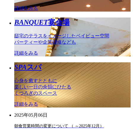
詳細をみる
BANQUET
宴会場
邸宅のテラスをイメージしたベイビュー空間
パーティーや企業研修なども
詳細をみる
SPA
スパ
心身を癒すとともに
楽しい一日の余韻にひたる
くつろぎのスペース
詳細をみる
2025年05月06日
朝食営業時間の変更について （ ～2025年12月）