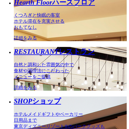
Hearth Floor
ハースフロア
くつろぎと快眠の客室
ホテル滞在を充実させる
おもてなし
詳細をみる
RESTAURANT
レストラン
自然と調和した雰囲気の中で
食材や調理法にこだわった
メニューをご提供
詳細をみる
SHOP
ショップ
ホテルメイドギフトやベーカリー
日用品まで
東京ディズニーリゾート®のパークグッズも