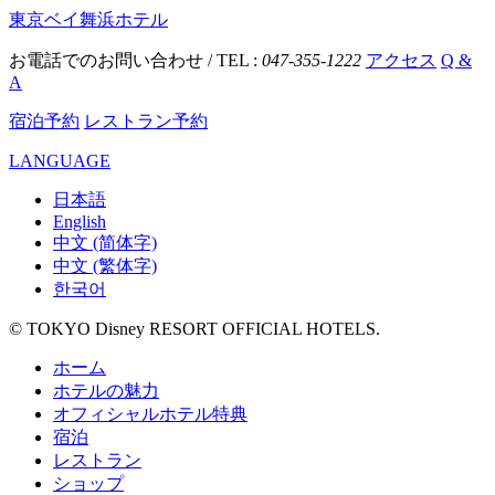
東京ベイ舞浜ホテル
お電話でのお問い合わせ / TEL :
047-355-1222
アクセス
Q &
A
宿泊予約
レストラン予約
LANGUAGE
日本語
English
中文 (简体字)
中文 (繁体字)
한국어
© TOKYO Disney RESORT OFFICIAL HOTELS.
ホーム
ホテルの魅力
オフィシャルホテル特典
宿泊
レストラン
ショップ