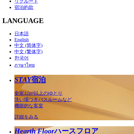
リクルート
宿泊約款
LANGUAGE
日本語
English
中文 (简体字)
中文 (繁体字)
한국어
ภาษาไทย
STAY
宿泊
全室32m²以上のゆとり
洗い場つきバスルームなど
機能的な客室
詳細をみる
Hearth Floor
ハースフロア