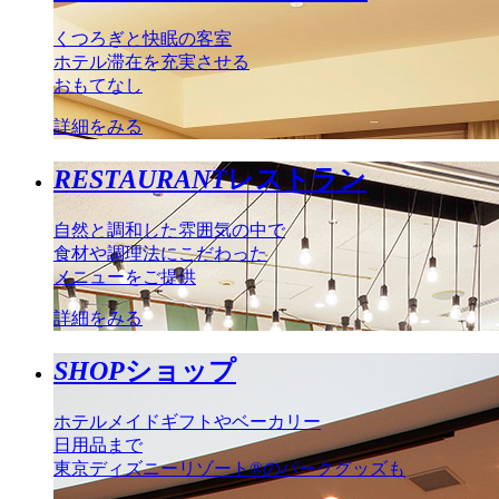
くつろぎと快眠の客室
ホテル滞在を充実させる
おもてなし
詳細をみる
RESTAURANT
レストラン
自然と調和した雰囲気の中で
食材や調理法にこだわった
メニューをご提供
詳細をみる
SHOP
ショップ
ホテルメイドギフトやベーカリー
日用品まで
東京ディズニーリゾート®のパークグッズも