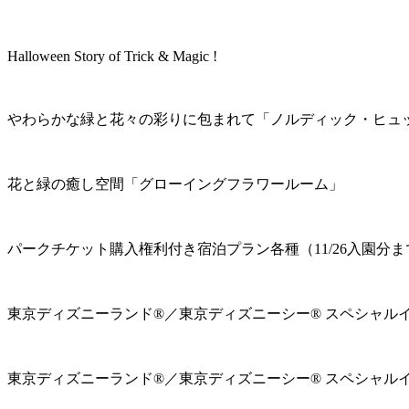
Halloween Story of Trick & Magic !
やわらかな緑と花々の彩りに包まれて「ノルディック・ヒュ
花と緑の癒し空間「グローイングフラワールーム」
パークチケット購入権利付き宿泊プラン各種（11/26入園分ま
東京ディズニーランド®／東京ディズニーシー® スペシャル
東京ディズニーランド®／東京ディズニーシー® スペシャル