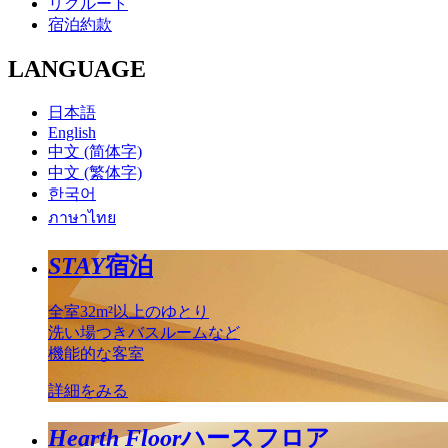
リクルート
宿泊約款
LANGUAGE
日本語
English
中文 (简体字)
中文 (繁体字)
한국어
ภาษาไทย
STAY
宿泊
全室32m²以上のゆとり
洗い場つきバスルームなど
機能的な客室
詳細をみる
Hearth Floor
ハースフロア