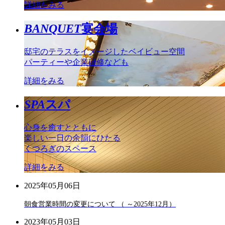
詳細をみる
BANQUET
宴会場
邸宅のテラスをイメージしたベイビュー空間
パーティーや企業研修なども
詳細をみる
SPA
スパ
心身を癒すとともに
楽しい一日の余韻にひたる
くつろぎのスペース
詳細をみる
2025年05月06日
朝食営業時間の変更について （ ～2025年12月）
2023年05月03日