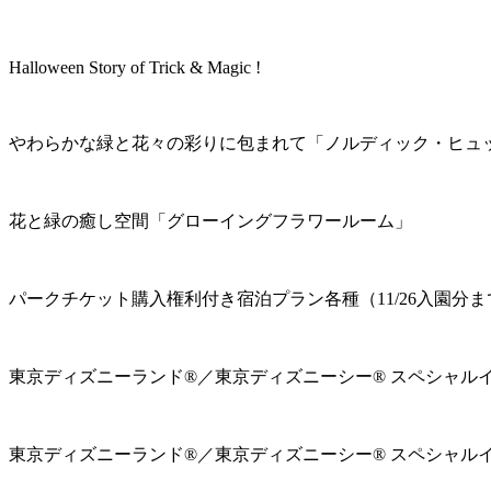
Halloween Story of Trick & Magic !
やわらかな緑と花々の彩りに包まれて「ノルディック・ヒュ
花と緑の癒し空間「グローイングフラワールーム」
パークチケット購入権利付き宿泊プラン各種（11/26入園分ま
東京ディズニーランド®／東京ディズニーシー® スペシャル
東京ディズニーランド®／東京ディズニーシー® スペシャル