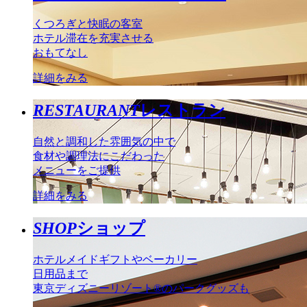
くつろぎと快眠の客室
ホテル滞在を充実させる
おもてなし
詳細をみる
RESTAURANT
レストラン
自然と調和した雰囲気の中で
食材や調理法にこだわった
メニューをご提供
詳細をみる
SHOP
ショップ
ホテルメイドギフトやベーカリー
日用品まで
東京ディズニーリゾート®のパークグッズも