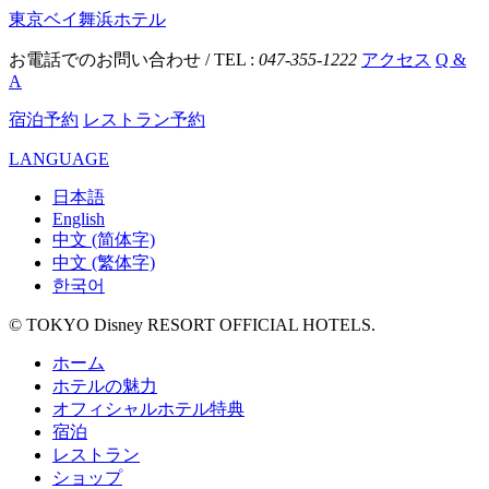
東京ベイ舞浜ホテル
お電話でのお問い合わせ / TEL :
047-355-1222
アクセス
Q &
A
宿泊予約
レストラン予約
LANGUAGE
日本語
English
中文 (简体字)
中文 (繁体字)
한국어
© TOKYO Disney RESORT OFFICIAL HOTELS.
ホーム
ホテルの魅力
オフィシャルホテル特典
宿泊
レストラン
ショップ