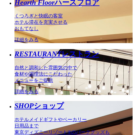
Hearth Floor
ハースフロア
くつろぎと快眠の客室
ホテル滞在を充実させる
おもてなし
詳細をみる
RESTAURANT
レストラン
自然と調和した雰囲気の中で
食材や調理法にこだわった
メニューをご提供
詳細をみる
SHOP
ショップ
ホテルメイドギフトやベーカリー
日用品まで
東京ディズニーリゾート®のパークグッズも