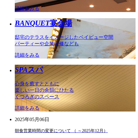
詳細をみる
BANQUET
宴会場
邸宅のテラスをイメージしたベイビュー空間
パーティーや企業研修なども
詳細をみる
SPA
スパ
心身を癒すとともに
楽しい一日の余韻にひたる
くつろぎのスペース
詳細をみる
2025年05月06日
朝食営業時間の変更について （ ～2025年12月）