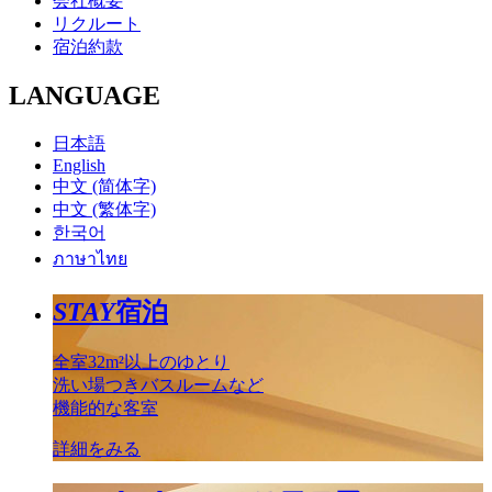
会社概要
リクルート
宿泊約款
LANGUAGE
日本語
English
中文 (简体字)
中文 (繁体字)
한국어
ภาษาไทย
STAY
宿泊
全室32m²以上のゆとり
洗い場つきバスルームなど
機能的な客室
詳細をみる