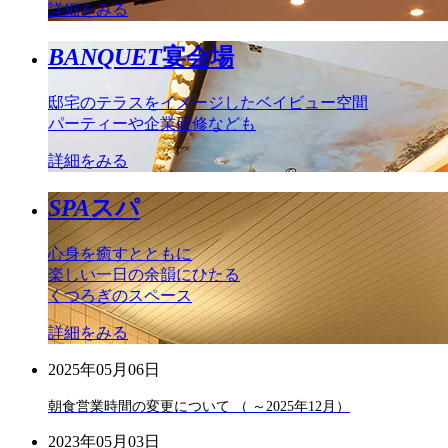
詳細をみる
BANQUET
宴会場
邸宅のテラスをイメージしたベイビュー空間
パーティーや企業研修なども
詳細をみる
SPA
スパ
心身を癒すとともに
楽しい一日の余韻にひたる
くつろぎのスペース
詳細をみる
2025年05月06日
朝食営業時間の変更について （ ～2025年12月）
2023年05月03日