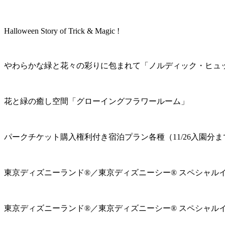
Halloween Story of Trick & Magic !
やわらかな緑と花々の彩りに包まれて「ノルディック・ヒュ
花と緑の癒し空間「グローイングフラワールーム」
パークチケット購入権利付き宿泊プラン各種（11/26入園分ま
東京ディズニーランド®／東京ディズニーシー® スペシャル
東京ディズニーランド®／東京ディズニーシー® スペシャル