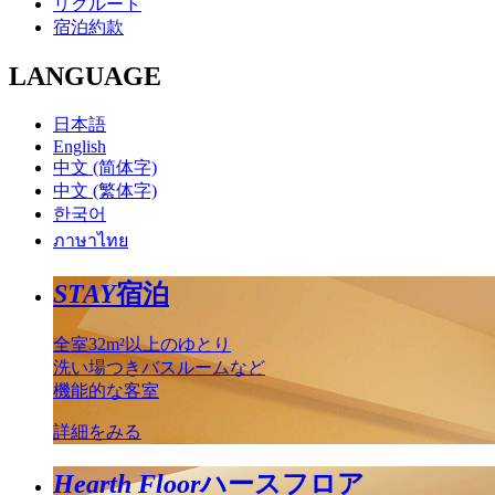
リクルート
宿泊約款
LANGUAGE
日本語
English
中文 (简体字)
中文 (繁体字)
한국어
ภาษาไทย
STAY
宿泊
全室32m²以上のゆとり
洗い場つきバスルームなど
機能的な客室
詳細をみる
Hearth Floor
ハースフロア