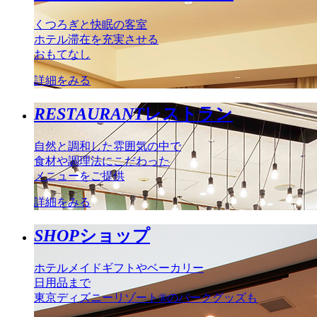
くつろぎと快眠の客室
ホテル滞在を充実させる
おもてなし
詳細をみる
RESTAURANT
レストラン
自然と調和した雰囲気の中で
食材や調理法にこだわった
メニューをご提供
詳細をみる
SHOP
ショップ
ホテルメイドギフトやベーカリー
日用品まで
東京ディズニーリゾート®のパークグッズも