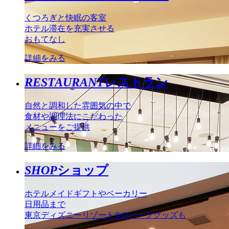
くつろぎと快眠の客室
ホテル滞在を充実させる
おもてなし
詳細をみる
RESTAURANT
レストラン
自然と調和した雰囲気の中で
食材や調理法にこだわった
メニューをご提供
詳細をみる
SHOP
ショップ
ホテルメイドギフトやベーカリー
日用品まで
東京ディズニーリゾート®のパークグッズも