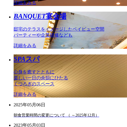
詳細をみる
BANQUET
宴会場
邸宅のテラスをイメージしたベイビュー空間
パーティーや企業研修なども
詳細をみる
SPA
スパ
心身を癒すとともに
楽しい一日の余韻にひたる
くつろぎのスペース
詳細をみる
2025年05月06日
朝食営業時間の変更について （ ～2025年12月）
2023年05月03日