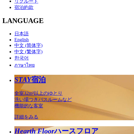
リクルート
宿泊約款
LANGUAGE
日本語
English
中文 (简体字)
中文 (繁体字)
한국어
ภาษาไทย
STAY
宿泊
全室32m²以上のゆとり
洗い場つきバスルームなど
機能的な客室
詳細をみる
Hearth Floor
ハースフロア