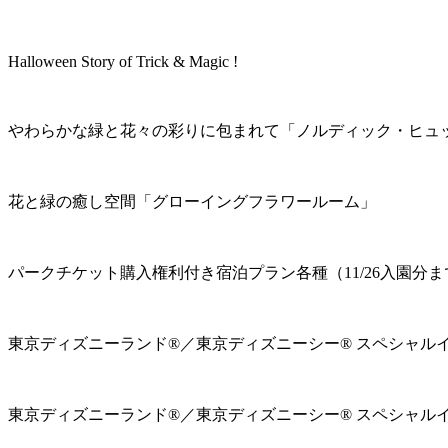
Halloween Story of Trick & Magic !
やわらかな緑と花々の彩りに包まれて「ノルディック・ヒュ
花と緑の癒し空間「グローイングフラワールーム」
パークチケット購入権利付き宿泊プラン各種（11/26入園分ま
東京ディズニーランド®／東京ディズニーシー® スペシャル
東京ディズニーランド®／東京ディズニーシー® スペシャル