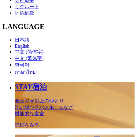
会社概要
リクルート
宿泊約款
LANGUAGE
日本語
English
中文 (简体字)
中文 (繁体字)
한국어
ภาษาไทย
STAY
宿泊
全室32m²以上のゆとり
洗い場つきバスルームなど
機能的な客室
詳細をみる