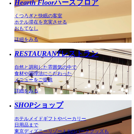
Hearth Floor
ハースフロア
くつろぎと快眠の客室
ホテル滞在を充実させる
おもてなし
詳細をみる
RESTAURANT
レストラン
自然と調和した雰囲気の中で
食材や調理法にこだわった
メニューをご提供
詳細をみる
SHOP
ショップ
ホテルメイドギフトやベーカリー
日用品まで
東京ディズニーリゾート®のパークグッズも