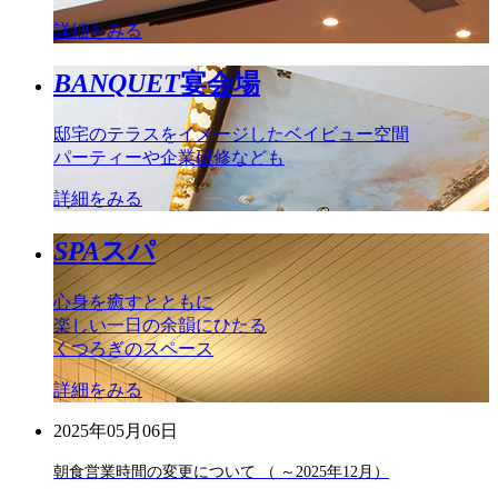
詳細をみる
BANQUET
宴会場
邸宅のテラスをイメージしたベイビュー空間
パーティーや企業研修なども
詳細をみる
SPA
スパ
心身を癒すとともに
楽しい一日の余韻にひたる
くつろぎのスペース
詳細をみる
2025年05月06日
朝食営業時間の変更について （ ～2025年12月）