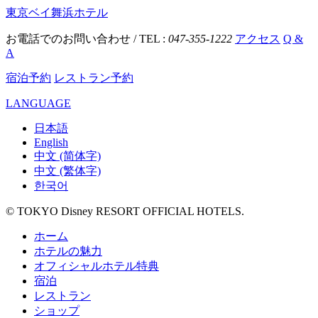
東京ベイ舞浜ホテル
お電話でのお問い合わせ / TEL :
047-355-1222
アクセス
Q &
A
宿泊予約
レストラン予約
LANGUAGE
日本語
English
中文 (简体字)
中文 (繁体字)
한국어
© TOKYO Disney RESORT OFFICIAL HOTELS.
ホーム
ホテルの魅力
オフィシャルホテル特典
宿泊
レストラン
ショップ