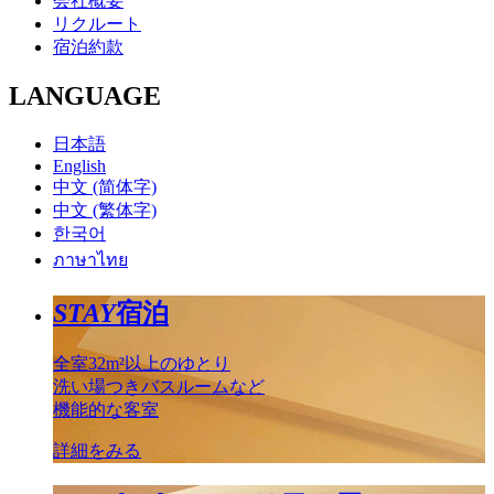
会社概要
リクルート
宿泊約款
LANGUAGE
日本語
English
中文 (简体字)
中文 (繁体字)
한국어
ภาษาไทย
STAY
宿泊
全室32m²以上のゆとり
洗い場つきバスルームなど
機能的な客室
詳細をみる