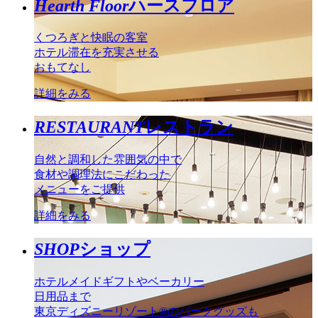
Hearth Floor
ハースフロア
くつろぎと快眠の客室
ホテル滞在を充実させる
おもてなし
詳細をみる
RESTAURANT
レストラン
自然と調和した雰囲気の中で
食材や調理法にこだわった
メニューをご提供
詳細をみる
SHOP
ショップ
ホテルメイドギフトやベーカリー
日用品まで
東京ディズニーリゾート®のパークグッズも