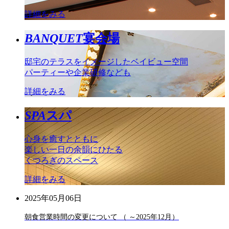
詳細をみる
BANQUET
宴会場
邸宅のテラスをイメージしたベイビュー空間
パーティーや企業研修なども
詳細をみる
SPA
スパ
心身を癒すとともに
楽しい一日の余韻にひたる
くつろぎのスペース
詳細をみる
2025年05月06日
朝食営業時間の変更について （ ～2025年12月）