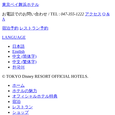
東京ベイ舞浜ホテル
お電話でのお問い合わせ / TEL :
047-355-1222
アクセス
Q &
A
宿泊予約
レストラン予約
LANGUAGE
日本語
English
中文 (简体字)
中文 (繁体字)
한국어
© TOKYO Disney RESORT OFFICIAL HOTELS.
ホーム
ホテルの魅力
オフィシャルホテル特典
宿泊
レストラン
ショップ