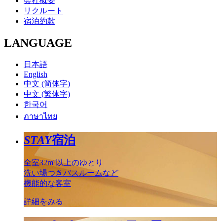
会社概要
リクルート
宿泊約款
LANGUAGE
日本語
English
中文 (简体字)
中文 (繁体字)
한국어
ภาษาไทย
STAY
宿泊
全室32m²以上のゆとり
洗い場つきバスルームなど
機能的な客室
詳細をみる