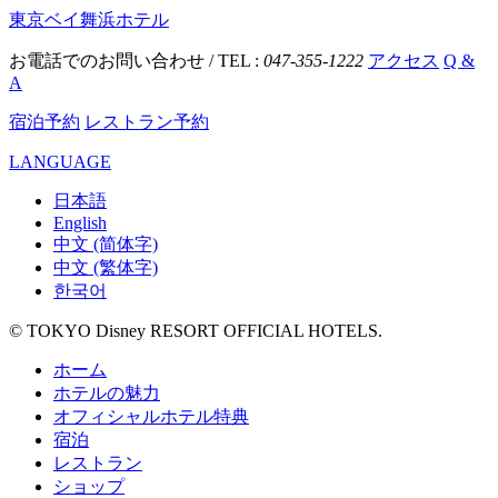
東京ベイ舞浜ホテル
お電話でのお問い合わせ / TEL :
047-355-1222
アクセス
Q &
A
宿泊予約
レストラン予約
LANGUAGE
日本語
English
中文 (简体字)
中文 (繁体字)
한국어
© TOKYO Disney RESORT OFFICIAL HOTELS.
ホーム
ホテルの魅力
オフィシャルホテル特典
宿泊
レストラン
ショップ