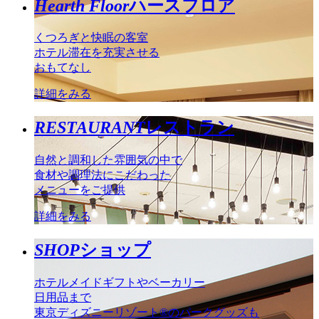
Hearth Floor
ハースフロア
くつろぎと快眠の客室
ホテル滞在を充実させる
おもてなし
詳細をみる
RESTAURANT
レストラン
自然と調和した雰囲気の中で
食材や調理法にこだわった
メニューをご提供
詳細をみる
SHOP
ショップ
ホテルメイドギフトやベーカリー
日用品まで
東京ディズニーリゾート®のパークグッズも