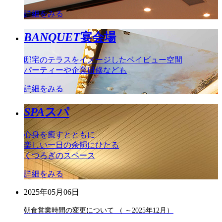
詳細をみる
BANQUET
宴会場
邸宅のテラスをイメージしたベイビュー空間
パーティーや企業研修なども
詳細をみる
SPA
スパ
心身を癒すとともに
楽しい一日の余韻にひたる
くつろぎのスペース
詳細をみる
2025年05月06日
朝食営業時間の変更について （ ～2025年12月）