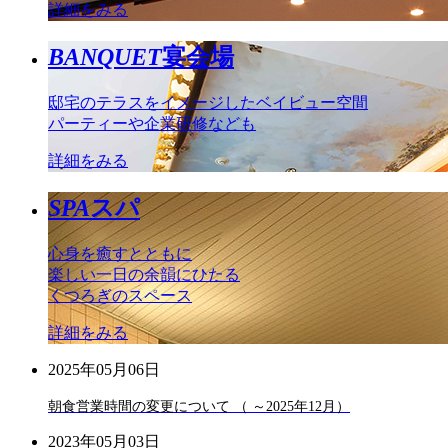
詳細をみる
BANQUET
宴会場
邸宅のテラスをイメージしたベイビュー空間
パーティーや企業研修なども
詳細をみる
SPA
スパ
心身を癒すとともに
楽しい一日の余韻にひたる
くつろぎのスペース
詳細をみる
2025年05月06日
朝食営業時間の変更について （ ～2025年12月）
2023年05月03日