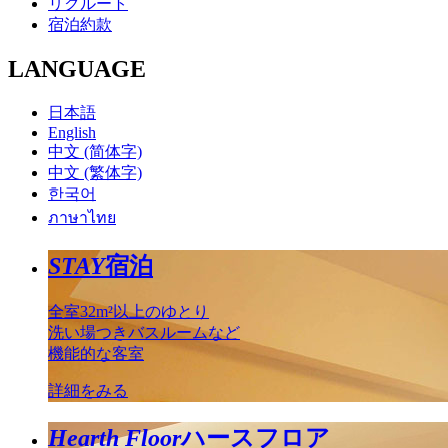
リクルート
宿泊約款
LANGUAGE
日本語
English
中文 (简体字)
中文 (繁体字)
한국어
ภาษาไทย
STAY
宿泊
全室32m²以上のゆとり
洗い場つきバスルームなど
機能的な客室
詳細をみる
Hearth Floor
ハースフロア