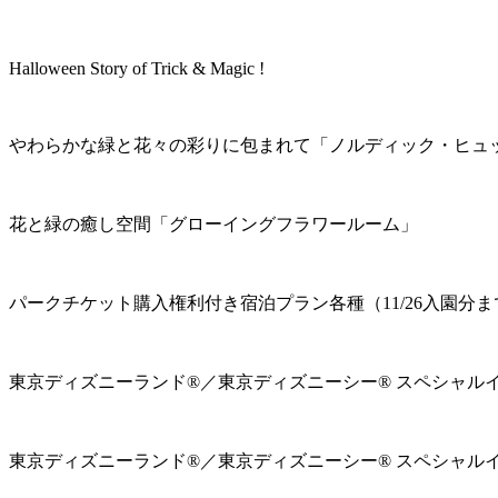
Halloween Story of Trick & Magic !
やわらかな緑と花々の彩りに包まれて「ノルディック・ヒュ
花と緑の癒し空間「グローイングフラワールーム」
パークチケット購入権利付き宿泊プラン各種（11/26入園分ま
東京ディズニーランド®／東京ディズニーシー® スペシャル
東京ディズニーランド®／東京ディズニーシー® スペシャル