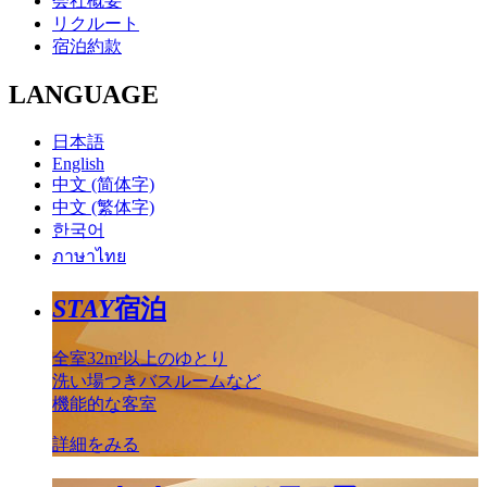
会社概要
リクルート
宿泊約款
LANGUAGE
日本語
English
中文 (简体字)
中文 (繁体字)
한국어
ภาษาไทย
STAY
宿泊
全室32m²以上のゆとり
洗い場つきバスルームなど
機能的な客室
詳細をみる