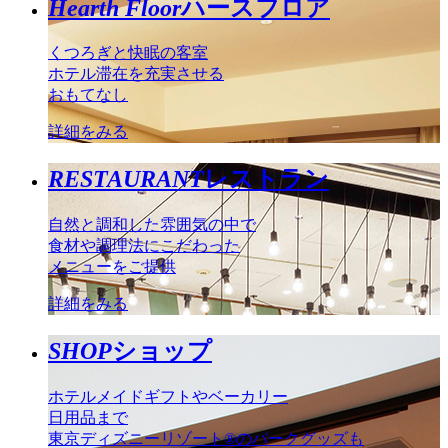
Hearth Floor
ハースフロア
くつろぎと快眠の客室
ホテル滞在を充実させる
おもてなし
詳細をみる
RESTAURANT
レストラン
自然と調和した雰囲気の中で
食材や調理法にこだわった
メニューをご提供
詳細をみる
SHOP
ショップ
ホテルメイドギフトやベーカリー
日用品まで
東京ディズニーリゾート®のパークグッズも