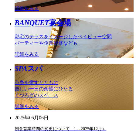
詳細をみる
BANQUET
宴会場
邸宅のテラスをイメージしたベイビュー空間
パーティーや企業研修なども
詳細をみる
SPA
スパ
心身を癒すとともに
楽しい一日の余韻にひたる
くつろぎのスペース
詳細をみる
2025年05月06日
朝食営業時間の変更について （ ～2025年12月）