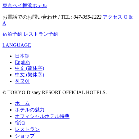
東京ベイ舞浜ホテル
お電話でのお問い合わせ / TEL :
047-355-1222
アクセス
Q &
A
宿泊予約
レストラン予約
LANGUAGE
日本語
English
中文 (简体字)
中文 (繁体字)
한국어
© TOKYO Disney RESORT OFFICIAL HOTELS.
ホーム
ホテルの魅力
オフィシャルホテル特典
宿泊
レストラン
ショップ