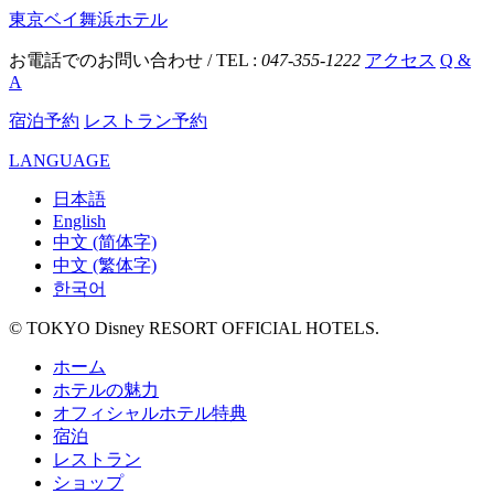
東京ベイ舞浜ホテル
お電話でのお問い合わせ / TEL :
047-355-1222
アクセス
Q &
A
宿泊予約
レストラン予約
LANGUAGE
日本語
English
中文 (简体字)
中文 (繁体字)
한국어
© TOKYO Disney RESORT OFFICIAL HOTELS.
ホーム
ホテルの魅力
オフィシャルホテル特典
宿泊
レストラン
ショップ