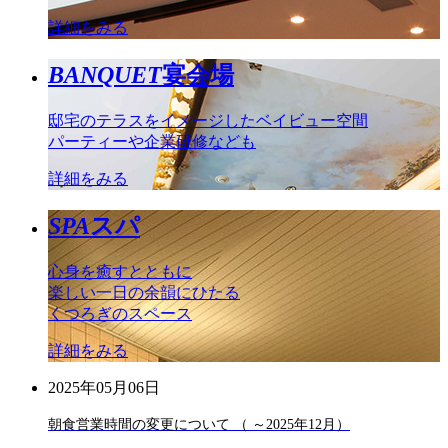
詳細をみる
BANQUET
宴会場
邸宅のテラスをイメージしたベイビュー空間
パーティーや企業研修なども
詳細をみる
SPA
スパ
心身を癒すとともに
楽しい一日の余韻にひたる
くつろぎのスペース
詳細をみる
2025年05月06日
朝食営業時間の変更について （ ～2025年12月）