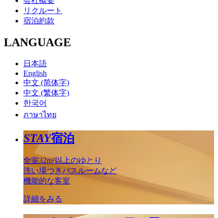
会社概要
リクルート
宿泊約款
LANGUAGE
日本語
English
中文 (简体字)
中文 (繁体字)
한국어
ภาษาไทย
STAY
宿泊
全室32m²以上のゆとり
洗い場つきバスルームなど
機能的な客室
詳細をみる