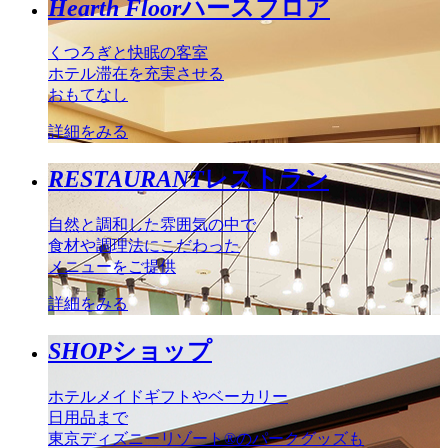
Hearth Floor
ハースフロア
くつろぎと快眠の客室
ホテル滞在を充実させる
おもてなし
詳細をみる
RESTAURANT
レストラン
自然と調和した雰囲気の中で
食材や調理法にこだわった
メニューをご提供
詳細をみる
SHOP
ショップ
ホテルメイドギフトやベーカリー
日用品まで
東京ディズニーリゾート®のパークグッズも