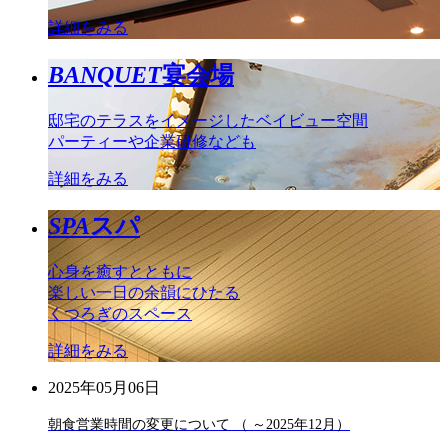
詳細をみる
BANQUET
宴会場
邸宅のテラスをイメージしたベイビュー空間
パーティーや企業研修なども
詳細をみる
SPA
スパ
心身を癒すとともに
楽しい一日の余韻にひたる
くつろぎのスペース
詳細をみる
2025年05月06日
朝食営業時間の変更について （ ～2025年12月）