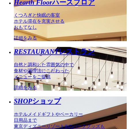
Hearth Floor
ハースフロア
くつろぎと快眠の客室
ホテル滞在を充実させる
おもてなし
詳細をみる
RESTAURANT
レストラン
自然と調和した雰囲気の中で
食材や調理法にこだわった
メニューをご提供
詳細をみる
SHOP
ショップ
ホテルメイドギフトやベーカリー
日用品まで
東京ディズニーリゾート®のパークグッズも