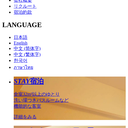
会社概要
リクルート
宿泊約款
LANGUAGE
日本語
English
中文 (简体字)
中文 (繁体字)
한국어
ภาษาไทย
STAY
宿泊
全室32m²以上のゆとり
洗い場つきバスルームなど
機能的な客室
詳細をみる