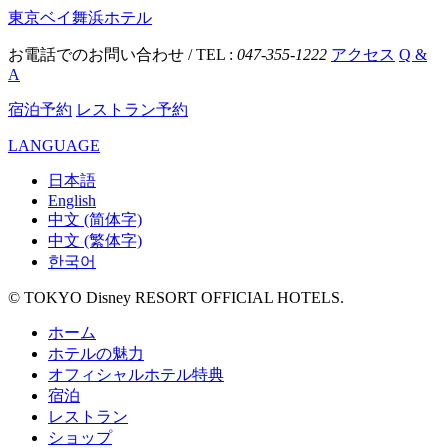
東京ベイ舞浜ホテル
お電話でのお問い合わせ / TEL :
047-355-1222
アクセス
Q &
A
宿泊予約
レストラン予約
LANGUAGE
日本語
English
中文 (简体字)
中文 (繁体字)
한국어
© TOKYO Disney RESORT OFFICIAL HOTELS.
ホーム
ホテルの魅力
オフィシャルホテル特典
宿泊
レストラン
ショップ