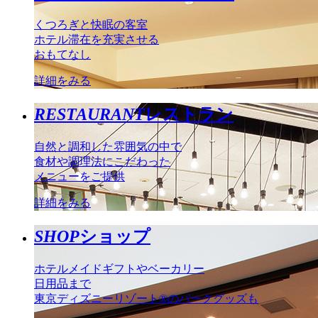
くつろぎと快眠の客室
ホテル滞在を充実させる
おもてなし
詳細をみる
RESTAURANT
レストラン
自然と調和した雰囲気の中で
食材や調理法にこだわった
メニューをご提供
詳細をみる
SHOP
ショップ
ホテルメイドギフトやベーカリー
日用品まで
東京ディズニーリゾート®のパークグッズも