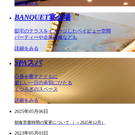
詳細をみる
BANQUET
宴会場
邸宅のテラスをイメージしたベイビュー空間
パーティーや企業研修なども
詳細をみる
SPA
スパ
心身を癒すとともに
楽しい一日の余韻にひたる
くつろぎのスペース
詳細をみる
2025年05月06日
朝食営業時間の変更について （ ～2025年12月）
2023年05月03日