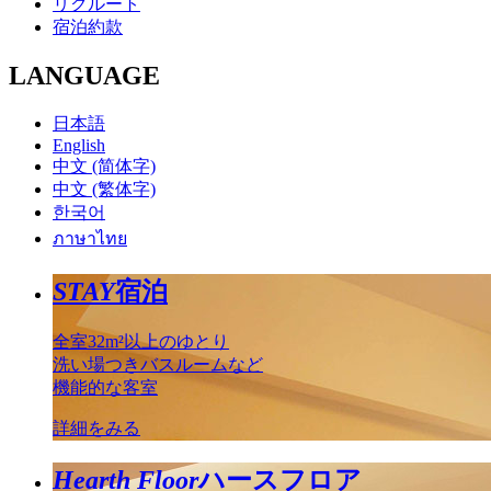
リクルート
宿泊約款
LANGUAGE
日本語
English
中文 (简体字)
中文 (繁体字)
한국어
ภาษาไทย
STAY
宿泊
全室32m²以上のゆとり
洗い場つきバスルームなど
機能的な客室
詳細をみる
Hearth Floor
ハースフロア