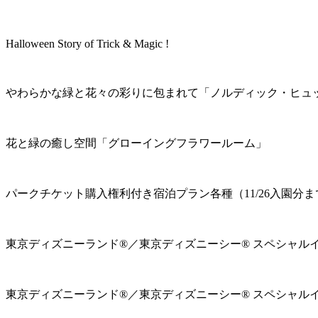
Halloween Story of Trick & Magic !
やわらかな緑と花々の彩りに包まれて「ノルディック・ヒュ
花と緑の癒し空間「グローイングフラワールーム」
パークチケット購入権利付き宿泊プラン各種（11/26入園分ま
東京ディズニーランド®／東京ディズニーシー® スペシャル
東京ディズニーランド®／東京ディズニーシー® スペシャル