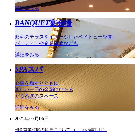
詳細をみる
BANQUET
宴会場
邸宅のテラスをイメージしたベイビュー空間
パーティーや企業研修なども
詳細をみる
SPA
スパ
心身を癒すとともに
楽しい一日の余韻にひたる
くつろぎのスペース
詳細をみる
2025年05月06日
朝食営業時間の変更について （ ～2025年12月）