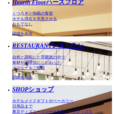
Hearth Floor
ハースフロア
くつろぎと快眠の客室
ホテル滞在を充実させる
おもてなし
詳細をみる
RESTAURANT
レストラン
自然と調和した雰囲気の中で
食材や調理法にこだわった
メニューをご提供
詳細をみる
SHOP
ショップ
ホテルメイドギフトやベーカリー
日用品まで
東京ディズニーリゾート®のパークグッズも