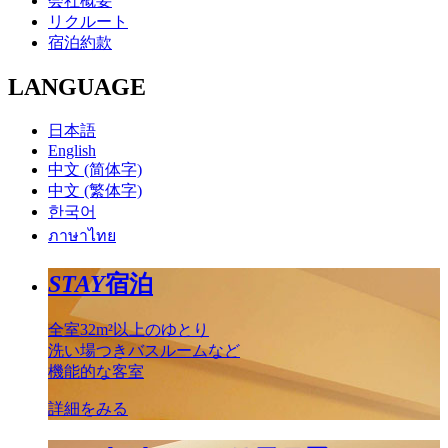
会社概要
リクルート
宿泊約款
LANGUAGE
日本語
English
中文 (简体字)
中文 (繁体字)
한국어
ภาษาไทย
STAY
宿泊
全室32m²以上のゆとり
洗い場つきバスルームなど
機能的な客室
詳細をみる