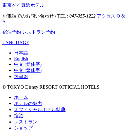
東京ベイ舞浜ホテル
お電話でのお問い合わせ / TEL :
047-355-1222
アクセス
Q &
A
宿泊予約
レストラン予約
LANGUAGE
日本語
English
中文 (简体字)
中文 (繁体字)
한국어
© TOKYO Disney RESORT OFFICIAL HOTELS.
ホーム
ホテルの魅力
オフィシャルホテル特典
宿泊
レストラン
ショップ