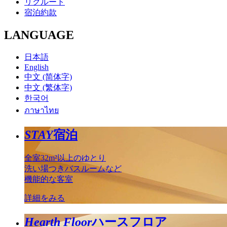
リクルート
宿泊約款
LANGUAGE
日本語
English
中文 (简体字)
中文 (繁体字)
한국어
ภาษาไทย
STAY
宿泊
全室32m²以上のゆとり
洗い場つきバスルームなど
機能的な客室
詳細をみる
Hearth Floor
ハースフロア