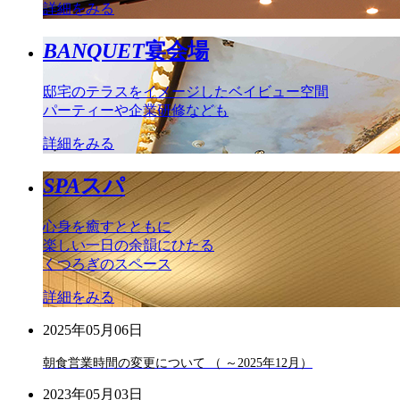
詳細をみる
BANQUET
宴会場
邸宅のテラスをイメージしたベイビュー空間
パーティーや企業研修なども
詳細をみる
SPA
スパ
心身を癒すとともに
楽しい一日の余韻にひたる
くつろぎのスペース
詳細をみる
2025年05月06日
朝食営業時間の変更について （ ～2025年12月）
2023年05月03日