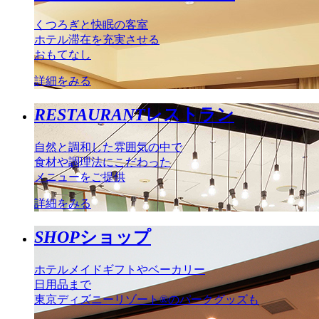
くつろぎと快眠の客室
ホテル滞在を充実させる
おもてなし
詳細をみる
RESTAURANT
レストラン
自然と調和した雰囲気の中で
食材や調理法にこだわった
メニューをご提供
詳細をみる
SHOP
ショップ
ホテルメイドギフトやベーカリー
日用品まで
東京ディズニーリゾート®のパークグッズも