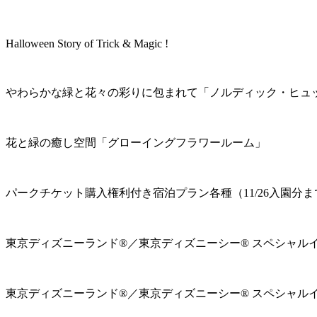
Halloween Story of Trick & Magic !
やわらかな緑と花々の彩りに包まれて「ノルディック・ヒュ
花と緑の癒し空間「グローイングフラワールーム」
パークチケット購入権利付き宿泊プラン各種（11/26入園分ま
東京ディズニーランド®／東京ディズニーシー® スペシャル
東京ディズニーランド®／東京ディズニーシー® スペシャル