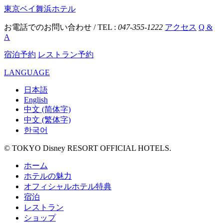
東京ベイ舞浜ホテル
お電話でのお問い合わせ / TEL :
047-355-1222
アクセス
Q &
A
宿泊予約
レストラン予約
LANGUAGE
日本語
English
中文 (简体字)
中文 (繁体字)
한국어
© TOKYO Disney RESORT OFFICIAL HOTELS.
ホーム
ホテルの魅力
オフィシャルホテル特典
宿泊
レストラン
ショップ