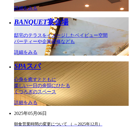
詳細をみる
BANQUET
宴会場
邸宅のテラスをイメージしたベイビュー空間
パーティーや企業研修なども
詳細をみる
SPA
スパ
心身を癒すとともに
楽しい一日の余韻にひたる
くつろぎのスペース
詳細をみる
2025年05月06日
朝食営業時間の変更について （ ～2025年12月）