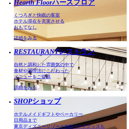
Hearth Floor
ハースフロア
くつろぎと快眠の客室
ホテル滞在を充実させる
おもてなし
詳細をみる
RESTAURANT
レストラン
自然と調和した雰囲気の中で
食材や調理法にこだわった
メニューをご提供
詳細をみる
SHOP
ショップ
ホテルメイドギフトやベーカリー
日用品まで
東京ディズニーリゾート®のパークグッズも