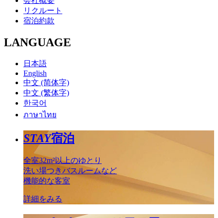
会社概要
リクルート
宿泊約款
LANGUAGE
日本語
English
中文 (简体字)
中文 (繁体字)
한국어
ภาษาไทย
STAY
宿泊
全室32m²以上のゆとり
洗い場つきバスルームなど
機能的な客室
詳細をみる