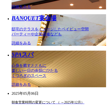
詳細をみる
BANQUET
宴会場
邸宅のテラスをイメージしたベイビュー空間
パーティーや企業研修なども
詳細をみる
SPA
スパ
心身を癒すとともに
楽しい一日の余韻にひたる
くつろぎのスペース
詳細をみる
2025年05月06日
朝食営業時間の変更について （ ～2025年12月）