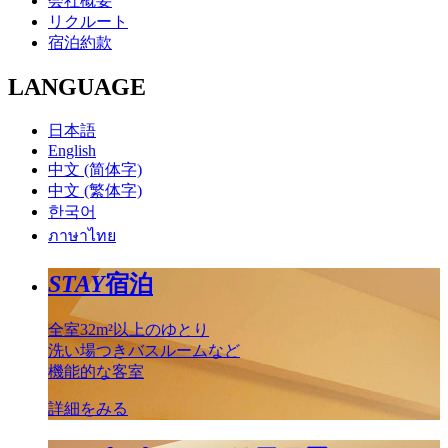
会社概要
リクルート
宿泊約款
LANGUAGE
日本語
English
中文 (简体字)
中文 (繁体字)
한국어
ภาษาไทย
STAY
宿泊
全室32m²以上のゆとり
洗い場つきバスルームなど
機能的な客室
詳細をみる