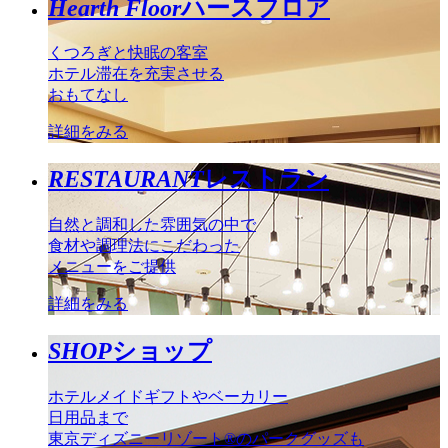
Hearth Floor
ハースフロア
くつろぎと快眠の客室
ホテル滞在を充実させる
おもてなし
詳細をみる
RESTAURANT
レストラン
自然と調和した雰囲気の中で
食材や調理法にこだわった
メニューをご提供
詳細をみる
SHOP
ショップ
ホテルメイドギフトやベーカリー
日用品まで
東京ディズニーリゾート®のパークグッズも