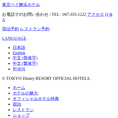
東京ベイ舞浜ホテル
お電話でのお問い合わせ / TEL :
047-355-1222
アクセス
Q &
A
宿泊予約
レストラン予約
LANGUAGE
日本語
English
中文 (简体字)
中文 (繁体字)
한국어
© TOKYO Disney RESORT OFFICIAL HOTELS.
ホーム
ホテルの魅力
オフィシャルホテル特典
宿泊
レストラン
ショップ