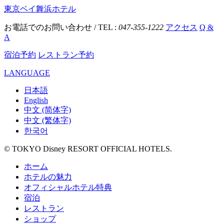
東京ベイ舞浜ホテル
お電話でのお問い合わせ / TEL :
047-355-1222
アクセス
Q &
A
宿泊予約
レストラン予約
LANGUAGE
日本語
English
中文 (简体字)
中文 (繁体字)
한국어
© TOKYO Disney RESORT OFFICIAL HOTELS.
ホーム
ホテルの魅力
オフィシャルホテル特典
宿泊
レストラン
ショップ