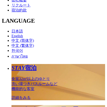
会社概要
リクルート
宿泊約款
LANGUAGE
日本語
English
中文 (简体字)
中文 (繁体字)
한국어
ภาษาไทย
STAY
宿泊
全室32m²以上のゆとり
洗い場つきバスルームなど
機能的な客室
詳細をみる