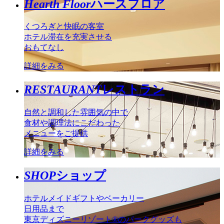
Hearth Floor
ハースフロア
くつろぎと快眠の客室
ホテル滞在を充実させる
おもてなし
詳細をみる
RESTAURANT
レストラン
自然と調和した雰囲気の中で
食材や調理法にこだわった
メニューをご提供
詳細をみる
SHOP
ショップ
ホテルメイドギフトやベーカリー
日用品まで
東京ディズニーリゾート®のパークグッズも