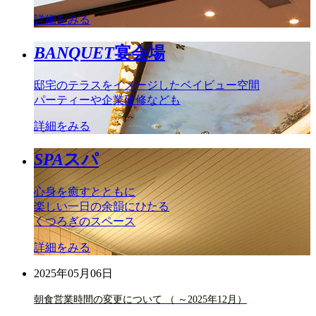
詳細をみる
BANQUET
宴会場
邸宅のテラスをイメージしたベイビュー空間
パーティーや企業研修なども
詳細をみる
SPA
スパ
心身を癒すとともに
楽しい一日の余韻にひたる
くつろぎのスペース
詳細をみる
2025年05月06日
朝食営業時間の変更について （ ～2025年12月）