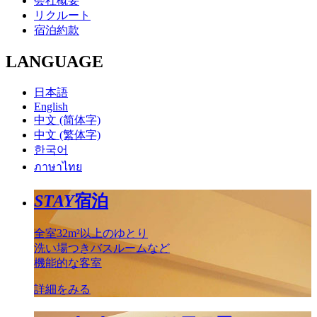
会社概要
リクルート
宿泊約款
LANGUAGE
日本語
English
中文 (简体字)
中文 (繁体字)
한국어
ภาษาไทย
STAY
宿泊
全室32m²以上のゆとり
洗い場つきバスルームなど
機能的な客室
詳細をみる