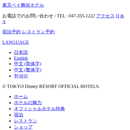
東京ベイ舞浜ホテル
お電話でのお問い合わせ / TEL :
047-355-1222
アクセス
Q &
A
宿泊予約
レストラン予約
LANGUAGE
日本語
English
中文 (简体字)
中文 (繁体字)
한국어
© TOKYO Disney RESORT OFFICIAL HOTELS.
ホーム
ホテルの魅力
オフィシャルホテル特典
宿泊
レストラン
ショップ