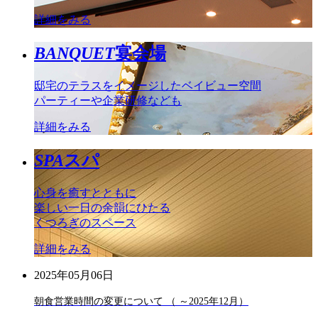
詳細をみる
BANQUET
宴会場
邸宅のテラスをイメージしたベイビュー空間
パーティーや企業研修なども
詳細をみる
SPA
スパ
心身を癒すとともに
楽しい一日の余韻にひたる
くつろぎのスペース
詳細をみる
2025年05月06日
朝食営業時間の変更について （ ～2025年12月）