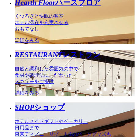
Hearth Floor
ハースフロア
くつろぎと快眠の客室
ホテル滞在を充実させる
おもてなし
詳細をみる
RESTAURANT
レストラン
自然と調和した雰囲気の中で
食材や調理法にこだわった
メニューをご提供
詳細をみる
SHOP
ショップ
ホテルメイドギフトやベーカリー
日用品まで
東京ディズニーリゾート®のパークグッズも