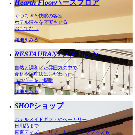
Hearth Floor
ハースフロア
くつろぎと快眠の客室
ホテル滞在を充実させる
おもてなし
詳細をみる
RESTAURANT
レストラン
自然と調和した雰囲気の中で
食材や調理法にこだわった
メニューをご提供
詳細をみる
SHOP
ショップ
ホテルメイドギフトやベーカリー
日用品まで
東京ディズニーリゾート®のパークグッズも