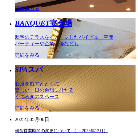
詳細をみる
BANQUET
宴会場
邸宅のテラスをイメージしたベイビュー空間
パーティーや企業研修なども
詳細をみる
SPA
スパ
心身を癒すとともに
楽しい一日の余韻にひたる
くつろぎのスペース
詳細をみる
2025年05月06日
朝食営業時間の変更について （ ～2025年12月）