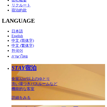
会社概要
リクルート
宿泊約款
LANGUAGE
日本語
English
中文 (简体字)
中文 (繁体字)
한국어
ภาษาไทย
STAY
宿泊
全室32m²以上のゆとり
洗い場つきバスルームなど
機能的な客室
詳細をみる