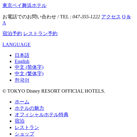
東京ベイ舞浜ホテル
お電話でのお問い合わせ / TEL :
047-355-1222
アクセス
Q &
A
宿泊予約
レストラン予約
LANGUAGE
日本語
English
中文 (简体字)
中文 (繁体字)
한국어
© TOKYO Disney RESORT OFFICIAL HOTELS.
ホーム
ホテルの魅力
オフィシャルホテル特典
宿泊
レストラン
ショップ