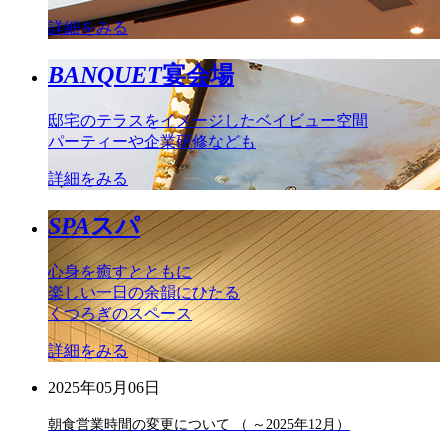
詳細をみる
BANQUET
宴会場
邸宅のテラスをイメージしたベイビュー空間
パーティーや企業研修なども
詳細をみる
SPA
スパ
心身を癒すとともに
楽しい一日の余韻にひたる
くつろぎのスペース
詳細をみる
2025年05月06日
朝食営業時間の変更について （ ～2025年12月）