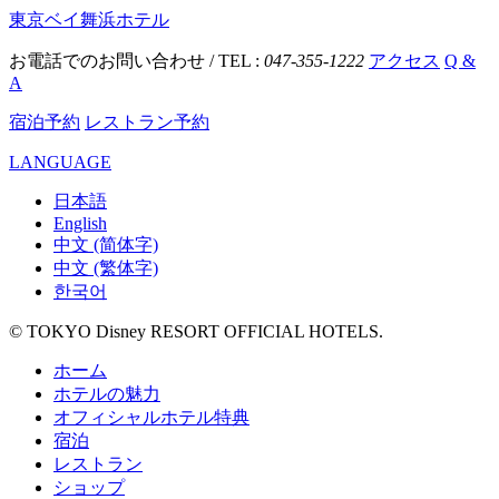
東京ベイ舞浜ホテル
お電話でのお問い合わせ / TEL :
047-355-1222
アクセス
Q &
A
宿泊予約
レストラン予約
LANGUAGE
日本語
English
中文 (简体字)
中文 (繁体字)
한국어
© TOKYO Disney RESORT OFFICIAL HOTELS.
ホーム
ホテルの魅力
オフィシャルホテル特典
宿泊
レストラン
ショップ