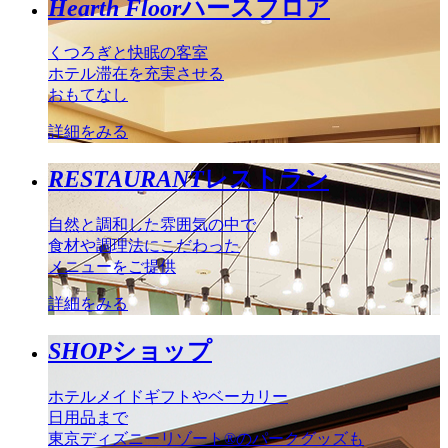
Hearth Floor
ハースフロア
くつろぎと快眠の客室
ホテル滞在を充実させる
おもてなし
詳細をみる
RESTAURANT
レストラン
自然と調和した雰囲気の中で
食材や調理法にこだわった
メニューをご提供
詳細をみる
SHOP
ショップ
ホテルメイドギフトやベーカリー
日用品まで
東京ディズニーリゾート®のパークグッズも