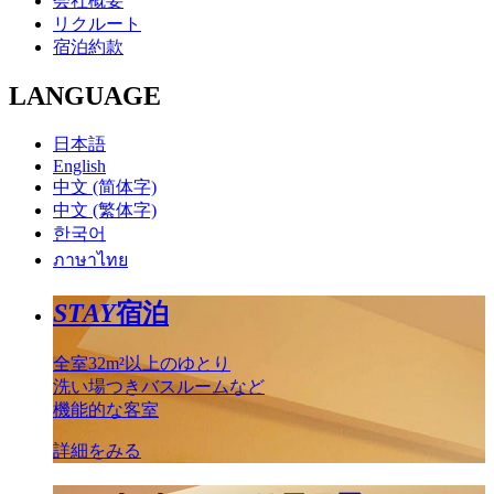
会社概要
リクルート
宿泊約款
LANGUAGE
日本語
English
中文 (简体字)
中文 (繁体字)
한국어
ภาษาไทย
STAY
宿泊
全室32m²以上のゆとり
洗い場つきバスルームなど
機能的な客室
詳細をみる