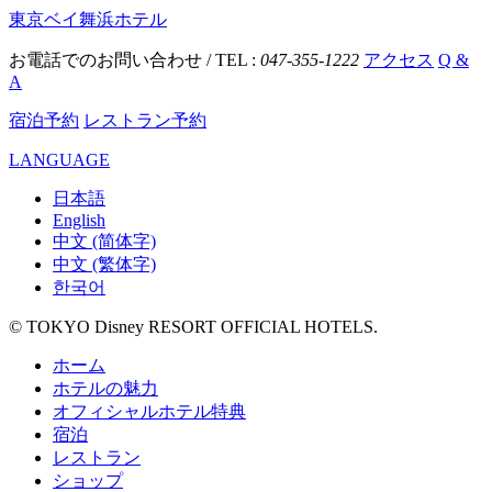
東京ベイ舞浜ホテル
お電話でのお問い合わせ / TEL :
047-355-1222
アクセス
Q &
A
宿泊予約
レストラン予約
LANGUAGE
日本語
English
中文 (简体字)
中文 (繁体字)
한국어
© TOKYO Disney RESORT OFFICIAL HOTELS.
ホーム
ホテルの魅力
オフィシャルホテル特典
宿泊
レストラン
ショップ