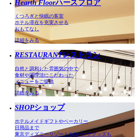
Hearth Floor
ハースフロア
くつろぎと快眠の客室
ホテル滞在を充実させる
おもてなし
詳細をみる
RESTAURANT
レストラン
自然と調和した雰囲気の中で
食材や調理法にこだわった
メニューをご提供
詳細をみる
SHOP
ショップ
ホテルメイドギフトやベーカリー
日用品まで
東京ディズニーリゾート®のパークグッズも