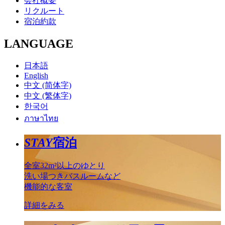
会社概要
リクルート
宿泊約款
LANGUAGE
日本語
English
中文 (简体字)
中文 (繁体字)
한국어
ภาษาไทย
STAY
宿泊
全室32m²以上のゆとり
洗い場つきバスルームなど
機能的な客室
詳細をみる