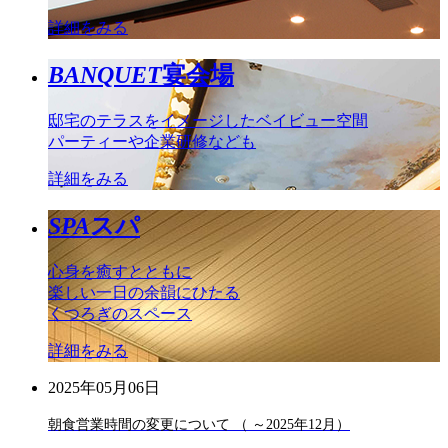
詳細をみる
BANQUET
宴会場
邸宅のテラスをイメージしたベイビュー空間
パーティーや企業研修なども
詳細をみる
SPA
スパ
心身を癒すとともに
楽しい一日の余韻にひたる
くつろぎのスペース
詳細をみる
2025年05月06日
朝食営業時間の変更について （ ～2025年12月）