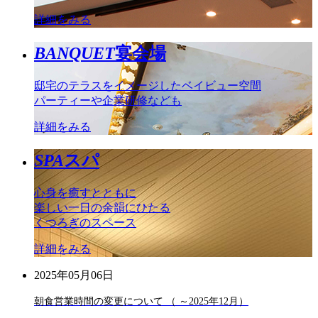
詳細をみる
BANQUET
宴会場
邸宅のテラスをイメージしたベイビュー空間
パーティーや企業研修なども
詳細をみる
SPA
スパ
心身を癒すとともに
楽しい一日の余韻にひたる
くつろぎのスペース
詳細をみる
2025年05月06日
朝食営業時間の変更について （ ～2025年12月）