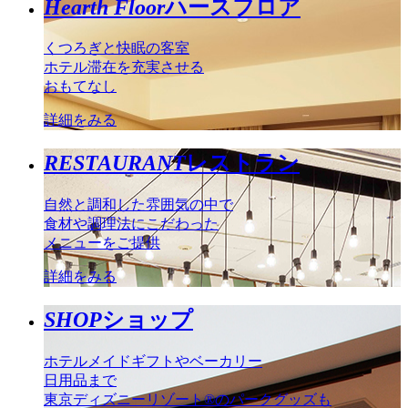
Hearth Floor
ハースフロア
くつろぎと快眠の客室
ホテル滞在を充実させる
おもてなし
詳細をみる
RESTAURANT
レストラン
自然と調和した雰囲気の中で
食材や調理法にこだわった
メニューをご提供
詳細をみる
SHOP
ショップ
ホテルメイドギフトやベーカリー
日用品まで
東京ディズニーリゾート®のパークグッズも