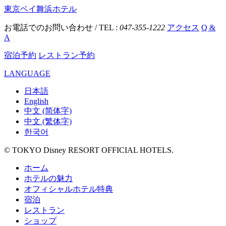
東京ベイ舞浜ホテル
お電話でのお問い合わせ / TEL :
047-355-1222
アクセス
Q &
A
宿泊予約
レストラン予約
LANGUAGE
日本語
English
中文 (简体字)
中文 (繁体字)
한국어
© TOKYO Disney RESORT OFFICIAL HOTELS.
ホーム
ホテルの魅力
オフィシャルホテル特典
宿泊
レストラン
ショップ