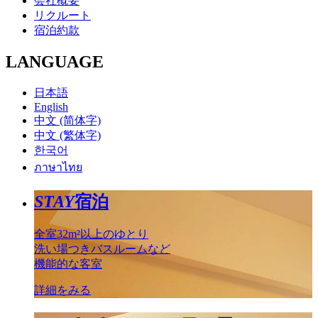
会社概要
リクルート
宿泊約款
LANGUAGE
日本語
English
中文 (简体字)
中文 (繁体字)
한국어
ภาษาไทย
STAY
宿泊
全室32m²以上のゆとり
洗い場つきバスルームなど
機能的な客室
詳細をみる