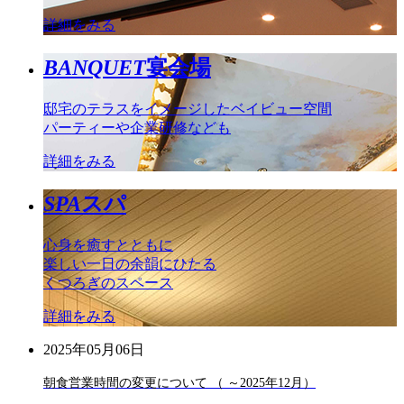
詳細をみる
BANQUET
宴会場
邸宅のテラスをイメージしたベイビュー空間
パーティーや企業研修なども
詳細をみる
SPA
スパ
心身を癒すとともに
楽しい一日の余韻にひたる
くつろぎのスペース
詳細をみる
2025年05月06日
朝食営業時間の変更について （ ～2025年12月）