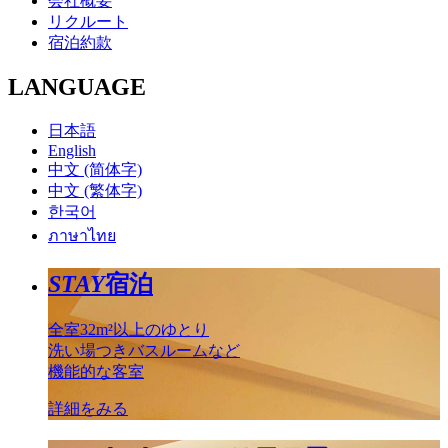
会社概要
リクルート
宿泊約款
LANGUAGE
日本語
English
中文 (简体字)
中文 (繁体字)
한국어
ภาษาไทย
STAY
宿泊
全室32m²以上のゆとり
洗い場つきバスルームなど
機能的な客室
詳細をみる