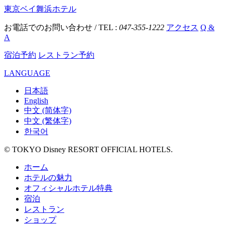
東京ベイ舞浜ホテル
お電話でのお問い合わせ / TEL :
047-355-1222
アクセス
Q &
A
宿泊予約
レストラン予約
LANGUAGE
日本語
English
中文 (简体字)
中文 (繁体字)
한국어
© TOKYO Disney RESORT OFFICIAL HOTELS.
ホーム
ホテルの魅力
オフィシャルホテル特典
宿泊
レストラン
ショップ