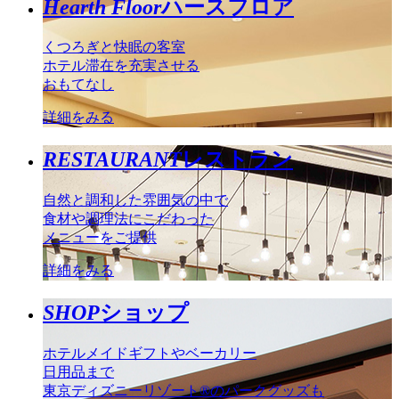
Hearth Floor
ハースフロア
くつろぎと快眠の客室
ホテル滞在を充実させる
おもてなし
詳細をみる
RESTAURANT
レストラン
自然と調和した雰囲気の中で
食材や調理法にこだわった
メニューをご提供
詳細をみる
SHOP
ショップ
ホテルメイドギフトやベーカリー
日用品まで
東京ディズニーリゾート®のパークグッズも