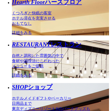
Hearth Floor
ハースフロア
くつろぎと快眠の客室
ホテル滞在を充実させる
おもてなし
詳細をみる
RESTAURANT
レストラン
自然と調和した雰囲気の中で
食材や調理法にこだわった
メニューをご提供
詳細をみる
SHOP
ショップ
ホテルメイドギフトやベーカリー
日用品まで
東京ディズニーリゾート®のパークグッズも