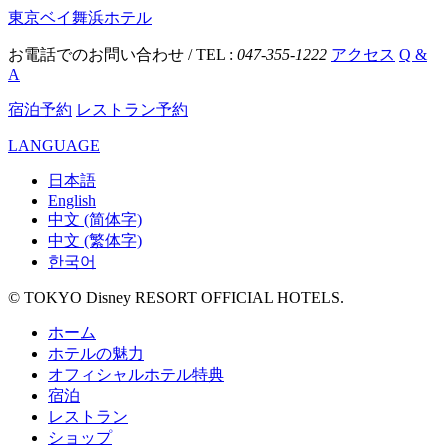
東京ベイ舞浜ホテル
お電話でのお問い合わせ / TEL :
047-355-1222
アクセス
Q &
A
宿泊予約
レストラン予約
LANGUAGE
日本語
English
中文 (简体字)
中文 (繁体字)
한국어
© TOKYO Disney RESORT OFFICIAL HOTELS.
ホーム
ホテルの魅力
オフィシャルホテル特典
宿泊
レストラン
ショップ