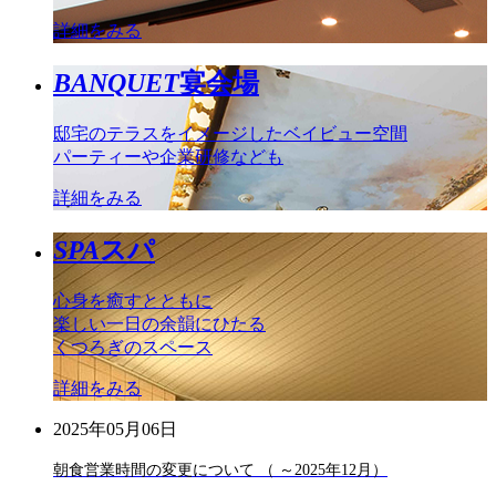
詳細をみる
BANQUET
宴会場
邸宅のテラスをイメージしたベイビュー空間
パーティーや企業研修なども
詳細をみる
SPA
スパ
心身を癒すとともに
楽しい一日の余韻にひたる
くつろぎのスペース
詳細をみる
2025年05月06日
朝食営業時間の変更について （ ～2025年12月）