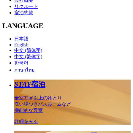
会社概要
リクルート
宿泊約款
LANGUAGE
日本語
English
中文 (简体字)
中文 (繁体字)
한국어
ภาษาไทย
STAY
宿泊
全室32m²以上のゆとり
洗い場つきバスルームなど
機能的な客室
詳細をみる