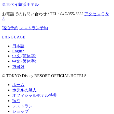
東京ベイ舞浜ホテル
お電話でのお問い合わせ / TEL :
047-355-1222
アクセス
Q &
A
宿泊予約
レストラン予約
LANGUAGE
日本語
English
中文 (简体字)
中文 (繁体字)
한국어
© TOKYO Disney RESORT OFFICIAL HOTELS.
ホーム
ホテルの魅力
オフィシャルホテル特典
宿泊
レストラン
ショップ