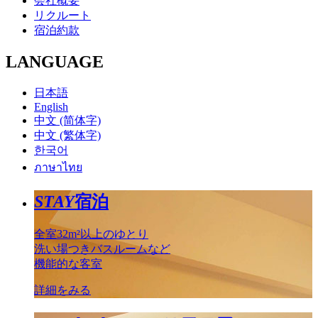
会社概要
リクルート
宿泊約款
LANGUAGE
日本語
English
中文 (简体字)
中文 (繁体字)
한국어
ภาษาไทย
STAY
宿泊
全室32m²以上のゆとり
洗い場つきバスルームなど
機能的な客室
詳細をみる