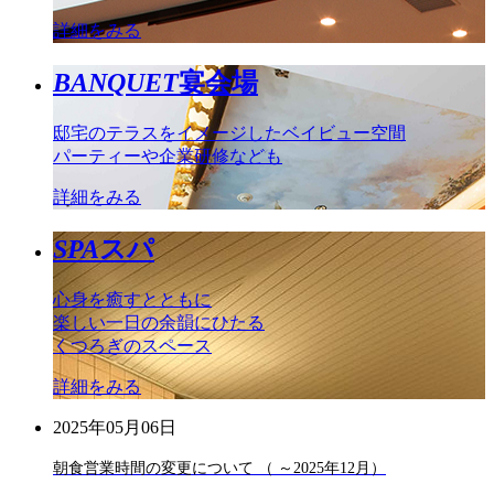
詳細をみる
BANQUET
宴会場
邸宅のテラスをイメージしたベイビュー空間
パーティーや企業研修なども
詳細をみる
SPA
スパ
心身を癒すとともに
楽しい一日の余韻にひたる
くつろぎのスペース
詳細をみる
2025年05月06日
朝食営業時間の変更について （ ～2025年12月）