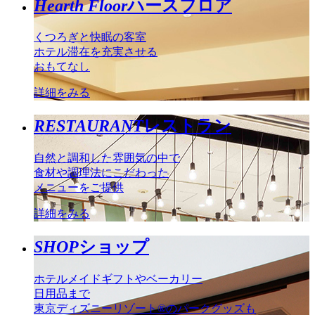
Hearth Floor
ハースフロア
くつろぎと快眠の客室
ホテル滞在を充実させる
おもてなし
詳細をみる
RESTAURANT
レストラン
自然と調和した雰囲気の中で
食材や調理法にこだわった
メニューをご提供
詳細をみる
SHOP
ショップ
ホテルメイドギフトやベーカリー
日用品まで
東京ディズニーリゾート®のパークグッズも