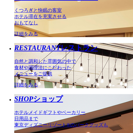
くつろぎと快眠の客室
ホテル滞在を充実させる
おもてなし
詳細をみる
RESTAURANT
レストラン
自然と調和した雰囲気の中で
食材や調理法にこだわった
メニューをご提供
詳細をみる
SHOP
ショップ
ホテルメイドギフトやベーカリー
日用品まで
東京ディズニーリゾート®のパークグッズも