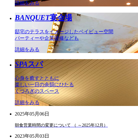
詳細をみる
BANQUET
宴会場
邸宅のテラスをイメージしたベイビュー空間
パーティーや企業研修なども
詳細をみる
SPA
スパ
心身を癒すとともに
楽しい一日の余韻にひたる
くつろぎのスペース
詳細をみる
2025年05月06日
朝食営業時間の変更について （ ～2025年12月）
2023年05月03日