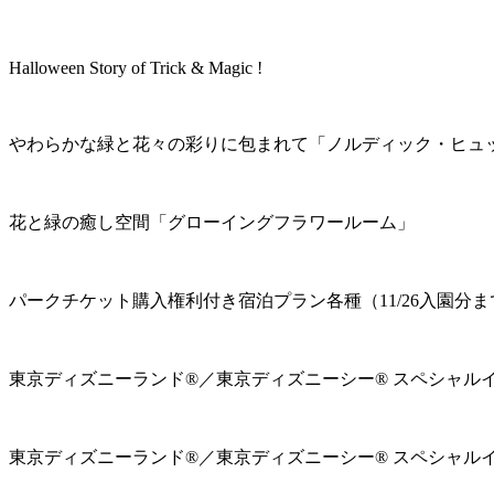
Halloween Story of Trick & Magic !
やわらかな緑と花々の彩りに包まれて「ノルディック・ヒュ
花と緑の癒し空間「グローイングフラワールーム」
パークチケット購入権利付き宿泊プラン各種（11/26入園分ま
東京ディズニーランド®／東京ディズニーシー® スペシャル
東京ディズニーランド®／東京ディズニーシー® スペシャル