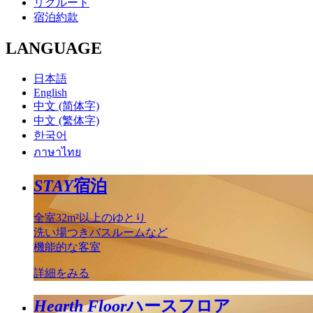
リクルート
宿泊約款
LANGUAGE
日本語
English
中文 (简体字)
中文 (繁体字)
한국어
ภาษาไทย
STAY
宿泊
全室32m²以上のゆとり
洗い場つきバスルームなど
機能的な客室
詳細をみる
Hearth Floor
ハースフロア