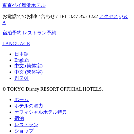
東京ベイ舞浜ホテル
お電話でのお問い合わせ / TEL :
047-355-1222
アクセス
Q &
A
宿泊予約
レストラン予約
LANGUAGE
日本語
English
中文 (简体字)
中文 (繁体字)
한국어
© TOKYO Disney RESORT OFFICIAL HOTELS.
ホーム
ホテルの魅力
オフィシャルホテル特典
宿泊
レストラン
ショップ