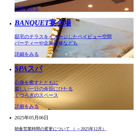
詳細をみる
BANQUET
宴会場
邸宅のテラスをイメージしたベイビュー空間
パーティーや企業研修なども
詳細をみる
SPA
スパ
心身を癒すとともに
楽しい一日の余韻にひたる
くつろぎのスペース
詳細をみる
2025年05月06日
朝食営業時間の変更について （ ～2025年12月）