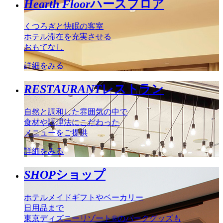
Hearth Floor
ハースフロア
くつろぎと快眠の客室
ホテル滞在を充実させる
おもてなし
詳細をみる
RESTAURANT
レストラン
自然と調和した雰囲気の中で
食材や調理法にこだわった
メニューをご提供
詳細をみる
SHOP
ショップ
ホテルメイドギフトやベーカリー
日用品まで
東京ディズニーリゾート®のパークグッズも