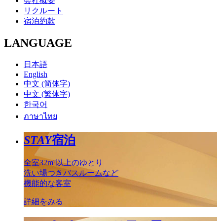
会社概要
リクルート
宿泊約款
LANGUAGE
日本語
English
中文 (简体字)
中文 (繁体字)
한국어
ภาษาไทย
STAY
宿泊
全室32m²以上のゆとり
洗い場つきバスルームなど
機能的な客室
詳細をみる