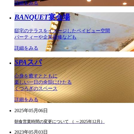
詳細をみる
BANQUET
宴会場
邸宅のテラスをイメージしたベイビュー空間
パーティーや企業研修なども
詳細をみる
SPA
スパ
心身を癒すとともに
楽しい一日の余韻にひたる
くつろぎのスペース
詳細をみる
2025年05月06日
朝食営業時間の変更について （ ～2025年12月）
2023年05月03日