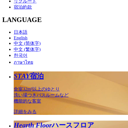
リクルート
宿泊約款
LANGUAGE
日本語
English
中文 (简体字)
中文 (繁体字)
한국어
ภาษาไทย
STAY
宿泊
全室32m²以上のゆとり
洗い場つきバスルームなど
機能的な客室
詳細をみる
Hearth Floor
ハースフロア