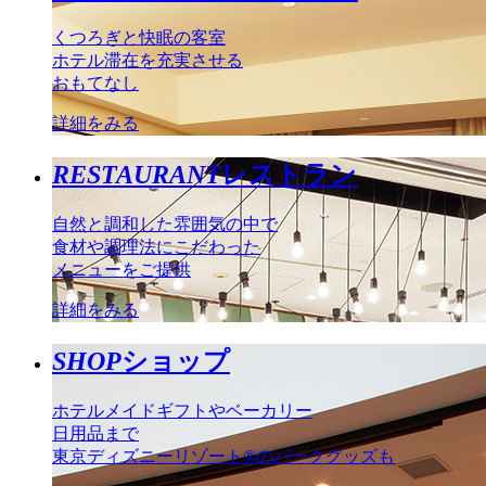
くつろぎと快眠の客室
ホテル滞在を充実させる
おもてなし
詳細をみる
RESTAURANT
レストラン
自然と調和した雰囲気の中で
食材や調理法にこだわった
メニューをご提供
詳細をみる
SHOP
ショップ
ホテルメイドギフトやベーカリー
日用品まで
東京ディズニーリゾート®のパークグッズも