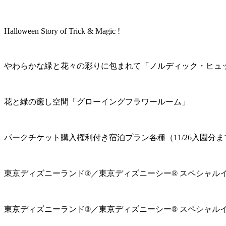
Halloween Story of Trick & Magic !
やわらかな緑と花々の彩りに包まれて「ノルディック・ヒュ
花と緑の癒し空間「グローイングフラワールーム」
パークチケット購入権利付き宿泊プラン各種（11/26入園分ま
東京ディズニーランド®／東京ディズニーシー® スペシャル
東京ディズニーランド®／東京ディズニーシー® スペシャル