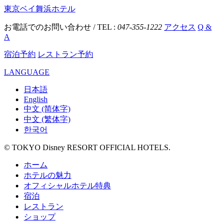
東京ベイ舞浜ホテル
お電話でのお問い合わせ / TEL :
047-355-1222
アクセス
Q &
A
宿泊予約
レストラン予約
LANGUAGE
日本語
English
中文 (简体字)
中文 (繁体字)
한국어
© TOKYO Disney RESORT OFFICIAL HOTELS.
ホーム
ホテルの魅力
オフィシャルホテル特典
宿泊
レストラン
ショップ