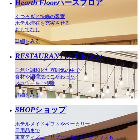
Hearth Floor
ハースフロア
くつろぎと快眠の客室
ホテル滞在を充実させる
おもてなし
詳細をみる
RESTAURANT
レストラン
自然と調和した雰囲気の中で
食材や調理法にこだわった
メニューをご提供
詳細をみる
SHOP
ショップ
ホテルメイドギフトやベーカリー
日用品まで
東京ディズニーリゾート®のパークグッズも