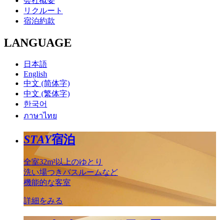
会社概要
リクルート
宿泊約款
LANGUAGE
日本語
English
中文 (简体字)
中文 (繁体字)
한국어
ภาษาไทย
STAY
宿泊
全室32m²以上のゆとり
洗い場つきバスルームなど
機能的な客室
詳細をみる