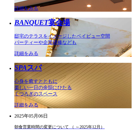
詳細をみる
BANQUET
宴会場
邸宅のテラスをイメージしたベイビュー空間
パーティーや企業研修なども
詳細をみる
SPA
スパ
心身を癒すとともに
楽しい一日の余韻にひたる
くつろぎのスペース
詳細をみる
2025年05月06日
朝食営業時間の変更について （ ～2025年12月）