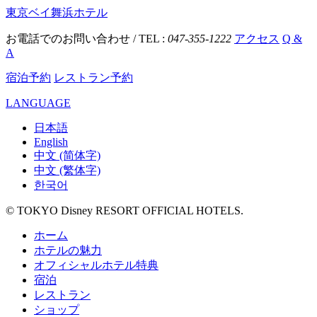
東京ベイ舞浜ホテル
お電話でのお問い合わせ / TEL :
047-355-1222
アクセス
Q &
A
宿泊予約
レストラン予約
LANGUAGE
日本語
English
中文 (简体字)
中文 (繁体字)
한국어
© TOKYO Disney RESORT OFFICIAL HOTELS.
ホーム
ホテルの魅力
オフィシャルホテル特典
宿泊
レストラン
ショップ