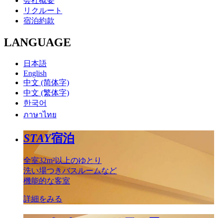
会社概要
リクルート
宿泊約款
LANGUAGE
日本語
English
中文 (简体字)
中文 (繁体字)
한국어
ภาษาไทย
STAY
宿泊
全室32m²以上のゆとり
洗い場つきバスルームなど
機能的な客室
詳細をみる