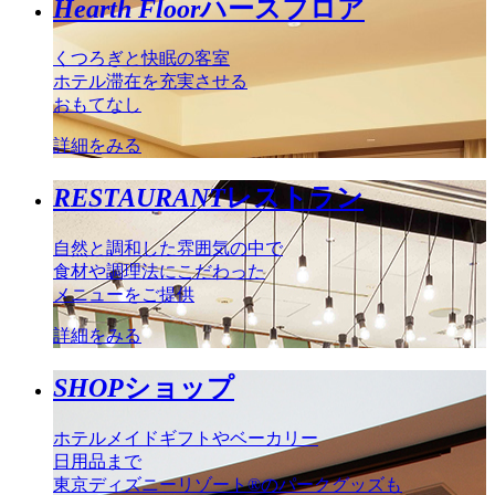
Hearth Floor
ハースフロア
くつろぎと快眠の客室
ホテル滞在を充実させる
おもてなし
詳細をみる
RESTAURANT
レストラン
自然と調和した雰囲気の中で
食材や調理法にこだわった
メニューをご提供
詳細をみる
SHOP
ショップ
ホテルメイドギフトやベーカリー
日用品まで
東京ディズニーリゾート®のパークグッズも