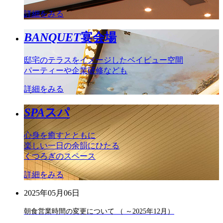
詳細をみる
BANQUET
宴会場
邸宅のテラスをイメージしたベイビュー空間
パーティーや企業研修なども
詳細をみる
SPA
スパ
心身を癒すとともに
楽しい一日の余韻にひたる
くつろぎのスペース
詳細をみる
2025年05月06日
朝食営業時間の変更について （ ～2025年12月）