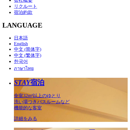
会社概要
リクルート
宿泊約款
LANGUAGE
日本語
English
中文 (简体字)
中文 (繁体字)
한국어
ภาษาไทย
STAY
宿泊
全室32m²以上のゆとり
洗い場つきバスルームなど
機能的な客室
詳細をみる