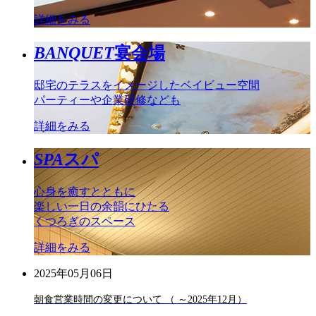
詳細をみる
BANQUET
宴会場
邸宅のテラスをイメージしたベイビュー空間
パーティーや企業研修なども
詳細をみる
SPA
スパ
心身を癒すとともに
楽しい一日の余韻にひたる
くつろぎのスペース
詳細をみる
2025年05月06日
朝食営業時間の変更について （ ～2025年12月）