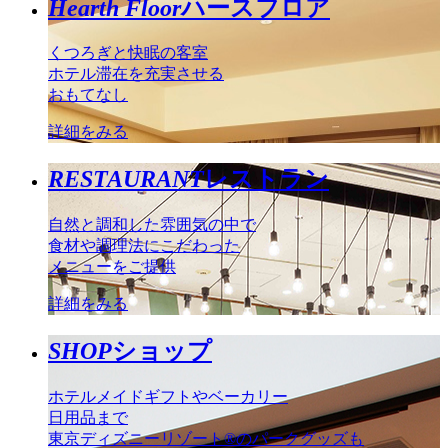
Hearth Floor
ハースフロア
くつろぎと快眠の客室
ホテル滞在を充実させる
おもてなし
詳細をみる
RESTAURANT
レストラン
自然と調和した雰囲気の中で
食材や調理法にこだわった
メニューをご提供
詳細をみる
SHOP
ショップ
ホテルメイドギフトやベーカリー
日用品まで
東京ディズニーリゾート®のパークグッズも