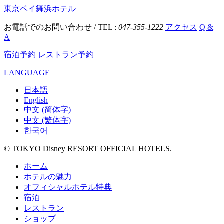
東京ベイ舞浜ホテル
お電話でのお問い合わせ / TEL :
047-355-1222
アクセス
Q &
A
宿泊予約
レストラン予約
LANGUAGE
日本語
English
中文 (简体字)
中文 (繁体字)
한국어
© TOKYO Disney RESORT OFFICIAL HOTELS.
ホーム
ホテルの魅力
オフィシャルホテル特典
宿泊
レストラン
ショップ