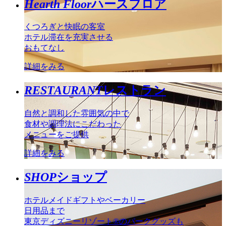
Hearth Floor
ハースフロア
くつろぎと快眠の客室
ホテル滞在を充実させる
おもてなし
詳細をみる
RESTAURANT
レストラン
自然と調和した雰囲気の中で
食材や調理法にこだわった
メニューをご提供
詳細をみる
SHOP
ショップ
ホテルメイドギフトやベーカリー
日用品まで
東京ディズニーリゾート®のパークグッズも