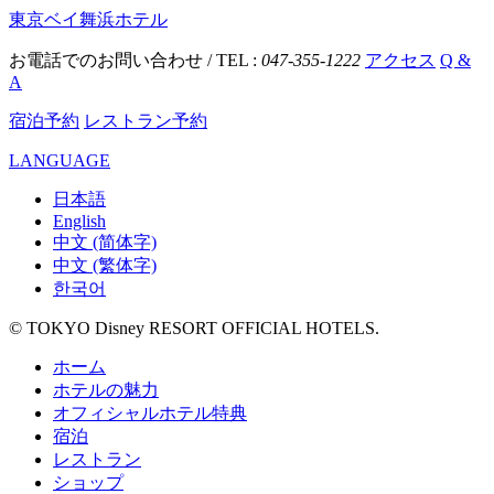
東京ベイ舞浜ホテル
お電話でのお問い合わせ / TEL :
047-355-1222
アクセス
Q &
A
宿泊予約
レストラン予約
LANGUAGE
日本語
English
中文 (简体字)
中文 (繁体字)
한국어
© TOKYO Disney RESORT OFFICIAL HOTELS.
ホーム
ホテルの魅力
オフィシャルホテル特典
宿泊
レストラン
ショップ