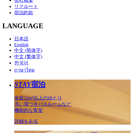
会社概要
リクルート
宿泊約款
LANGUAGE
日本語
English
中文 (简体字)
中文 (繁体字)
한국어
ภาษาไทย
STAY
宿泊
全室32m²以上のゆとり
洗い場つきバスルームなど
機能的な客室
詳細をみる