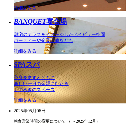
詳細をみる
BANQUET
宴会場
邸宅のテラスをイメージしたベイビュー空間
パーティーや企業研修なども
詳細をみる
SPA
スパ
心身を癒すとともに
楽しい一日の余韻にひたる
くつろぎのスペース
詳細をみる
2025年05月06日
朝食営業時間の変更について （ ～2025年12月）